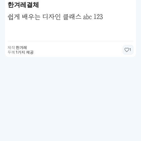
한겨레결체
쉽게 배우는 디자인 클래스 abc 123
제작
한겨레
1
두께
1가지 제공