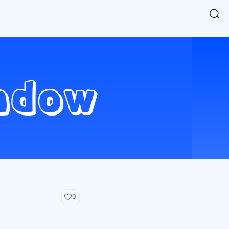
Easy Chart
NEW
다양한 차트를 쉽고 빠르게 만들 수 있는 데이터 시각화 라이브러리
르게 확인해보세요.
입니다.
Designbase Design System
NEW
에 필요한 사이즈를 확인해보세요.
디자인베이스 UI 디자인 시스템을 기반으로, 실무에 바로 활용할
새
수 있는 스타일과 컴포넌트를 제공합니다.
창
 읽어보세요.
에
서
단축키를 빠르게 찾아보세요.
열
림
0