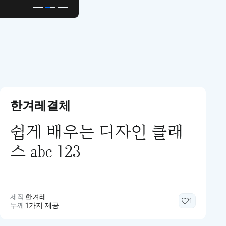
한겨레결체
쉽게 배우는 디자인 클래
스 abc 123
제작
한겨레
1
두께
1가지 제공