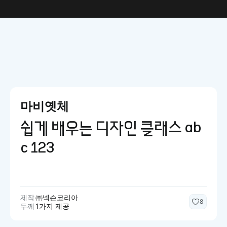
마비옛체
쉽게 배우는 디자인 클래스 ab
c 123
제작
㈜넥슨코리아
8
두께
1가지 제공