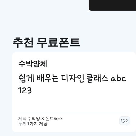
추천 무료폰트
수박양체
쉽게 배우는 디자인 클래스 abc
123
제작
수박양 X 폰트릭스
2
두께
1가지 제공