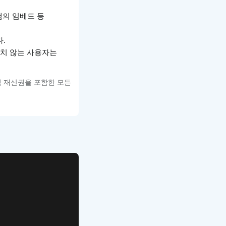
그램의 임베드 등
다.
원치 않는 사용자는
적 재산권을 포함한 모든
APP UI Template
복붙으로 시작하는
고퀄리티 앱 UI 템플릿