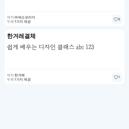
제작
㈜넥슨코리아
8
두께
1가지 제공
한겨레결체
쉽게 배우는 디자인 클래스 abc 123
제작
한겨레
1
두께
1가지 제공