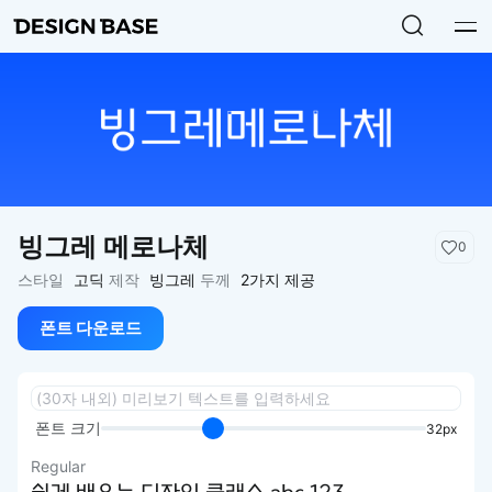
빙그레 메로나체
0
스타일
고딕
제작
빙그레
두께
2가지 제공
폰트 다운로드
폰트 크기
32px
Regular