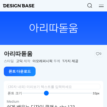
아리따돋움
0
스타일
고딕
제작
아모레퍼시픽
두께
1가지 제공
폰트 다운로드
폰트 크기
32px
Medium