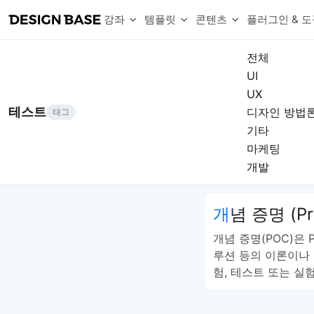
강좌
템플릿
콘텐츠
플러그인 & 도
전체
UI
웹 & 앱 UI 템플릿 세트
무료 폰트
한글 더미
UX
손쉽게 시작하는 웹 UI 디자인 치트키
상업적 사용이 가능한 무료 한글·영문 폰트를 모아보세요.
디자인 시안에 자연스러운 한글 더미 텍스트를 빠르게 채워보세요.
복붙으로 시작하는 고퀄리티 앱 UI 템플릿
테스트
디자인 방법
태그
디자이너 북마크
Chart Generator
디자이너에게 유용한 사이트와 참고 자료를 모아보세요.
막대, 선, 원형, 파이, 레이더 등 다양한 차트를 손쉽게 생성해보세요
기타
아이콘 라이브러리
Font changer
마케팅
디자인에 바로 사용할 수 있는 아이콘을 무료로 사용해보세요.
선택한 텍스트의 폰트를 한 번에 빠르게 변경해보세요.
개발
무료 리소스
Variable Doc
디자인 작업에 활용할 수 있는 무료 리소스를 찾아보세요.
피그마 Variables를 문서화하고 구조를 한눈에 정리해보세요.
Face Dummy
개념 증명 (Pr
프로필, 리뷰, 카드 UI에 사용할 얼굴 더미 이미지를 생성해보세요.
Table Generator
개념 증명(POC)은 P
구글시트 데이터를 불러와 테이블 UI를 빠르게 만들어보세요.
루션 등의 이론이나
Pixel Perfect
험, 테스트 또는 실
디자인 요소의 위치와 간격을 더 정교하게 맞춰보세요.
Detach Master
컴포넌트, 변수, 스타일, 오토레이아웃 등 빠르게 분리해보세요.