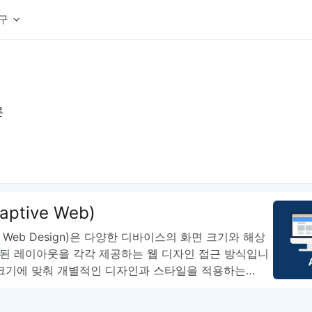
구
상세페이지 템플릿 세트
웹 그리드 계산기
디자인 용어 사전
상세페이지 템플릿 A타입
반응형 웹 디자인에 필요한 컬럼, 거터, 마진 값을 계산해보세요.
헷갈리는 디자인 용어를 쉽고 빠
상세페이지 템플릿 B타입
론
로고 검색기
디자인 사이즈 가이드
상세페이지 템플릿 C타입
NEW
.
원하는 브랜드의 벡터 로고를 빠르게 찾아 활용해보세요.
웹, 앱, 배너, 상세페이지 제작
매거진
로고 SVG
디자인 트렌드와 실무 인사이트를 가볍게
자주 쓰는 브랜드 로고 SVG를 한곳에서 확인해보세요.
디자인 툴 단축키 모음
컬러 배색
NEW
피그마, 포토샵 등 자주 쓰는 
디자인에 어울리는 컬러 조합을 빠르게 찾고 적용해보세요.
팔레트 비주얼라이저
aptive Web)
컬러 팔레트를 시각적으로 미리 보고 조합감을 확인해보세요.
그라데이션 생성기
ve Web Design)은 다양한 디바이스의 화면 크기와 해상
원하는 색상 조합으로 부드러운 그라데이션을 만들어보세요.
의된 레이아웃을 각각 제공하는 웹 디자인 접근 방식입니
추상 그라디언트 생성기
 크기에 맞춰 개별적인 디자인과 스타일을 적용하는…
감각적인 추상 그라디언트 배경을 손쉽게 만들어보세요.
ASCII 아트
이미지를 업로드하고 개성 있는 ASCII 아트 스타일로 변환해보세요.