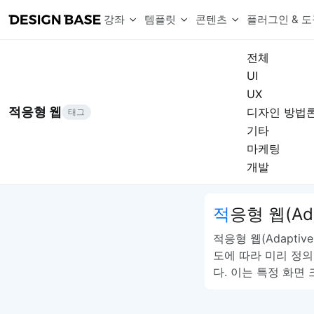
강좌
템플릿
콘텐츠
플러그인 & 도
전체
UI
웹 & 앱 UI 템플릿 세트
무료 폰트
한글 더미
UX
손쉽게 시작하는 웹 UI 디자인 치트키
상업적 사용이 가능한 무료 한글·영문 폰트를 모아보세요.
디자인 시안에 자연스러운 한글 더미 텍스트를 빠르게 채워보세요.
복붙으로 시작하는 고퀄리티 앱 UI 템플릿
적응형 웹
디자인 방법
태그
디자이너 북마크
Chart Generator
디자이너에게 유용한 사이트와 참고 자료를 모아보세요.
막대, 선, 원형, 파이, 레이더 등 다양한 차트를 손쉽게 생성해보세요
기타
아이콘 라이브러리
Font changer
마케팅
디자인에 바로 사용할 수 있는 아이콘을 무료로 사용해보세요.
선택한 텍스트의 폰트를 한 번에 빠르게 변경해보세요.
개발
무료 리소스
Variable Doc
디자인 작업에 활용할 수 있는 무료 리소스를 찾아보세요.
피그마 Variables를 문서화하고 구조를 한눈에 정리해보세요.
Face Dummy
적응형 웹(Ad
프로필, 리뷰, 카드 UI에 사용할 얼굴 더미 이미지를 생성해보세요.
Table Generator
적응형 웹(Adapti
구글시트 데이터를 불러와 테이블 UI를 빠르게 만들어보세요.
도에 따라 미리 정
Pixel Perfect
다. 이는 특정 화면
디자인 요소의 위치와 간격을 더 정교하게 맞춰보세요.
Detach Master
컴포넌트, 변수, 스타일, 오토레이아웃 등 빠르게 분리해보세요.