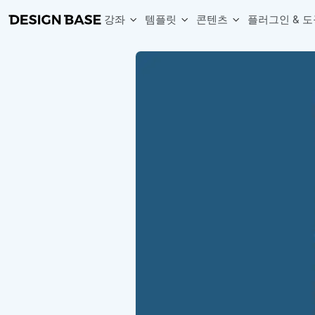
강좌
템플릿
콘텐츠
플러그인 & 도
웹 & 앱 UI 템플릿 세트
무료 폰트
한글 더미
손쉽게 시작하는 웹 UI 디자인 치트키
상업적 사용이 가능한 무료 한글·영문 폰트를 모아보세요.
디자인 시안에 자연스러운 한글 더미 텍스트를 빠르게 채워보세요.
복붙으로 시작하는 고퀄리티 앱 UI 템플릿
디자이너 북마크
Chart Generator
디자이너에게 유용한 사이트와 참고 자료를 모아보세요.
막대, 선, 원형, 파이, 레이더 등 다양한 차트를 손쉽게 생성해보세요
아이콘 라이브러리
Font changer
디자인에 바로 사용할 수 있는 아이콘을 무료로 사용해보세요.
선택한 텍스트의 폰트를 한 번에 빠르게 변경해보세요.
무료 리소스
Variable Doc
디자인 작업에 활용할 수 있는 무료 리소스를 찾아보세요.
피그마 Variables를 문서화하고 구조를 한눈에 정리해보세요.
Face Dummy
프로필, 리뷰, 카드 UI에 사용할 얼굴 더미 이미지를 생성해보세요.
Table Generator
구글시트 데이터를 불러와 테이블 UI를 빠르게 만들어보세요.
Pixel Perfect
디자인 요소의 위치와 간격을 더 정교하게 맞춰보세요.
Detach Master
컴포넌트, 변수, 스타일, 오토레이아웃 등 빠르게 분리해보세요.