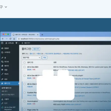
구
상세페이지 템플릿 세트
웹 그리드 계산기
디자인 용어 사전
상세페이지 템플릿 A타입
반응형 웹 디자인에 필요한 컬럼, 거터, 마진 값을 계산해보세요.
헷갈리는 디자인 용어를 쉽고 빠
상세페이지 템플릿 B타입
로고 검색기
디자인 사이즈 가이드
상세페이지 템플릿 C타입
NEW
.
원하는 브랜드의 벡터 로고를 빠르게 찾아 활용해보세요.
웹, 앱, 배너, 상세페이지 제작
매거진
로고 SVG
디자인 트렌드와 실무 인사이트를 가볍게
자주 쓰는 브랜드 로고 SVG를 한곳에서 확인해보세요.
디자인 툴 단축키 모음
컬러 배색
NEW
피그마, 포토샵 등 자주 쓰는 
디자인에 어울리는 컬러 조합을 빠르게 찾고 적용해보세요.
팔레트 비주얼라이저
컬러 팔레트를 시각적으로 미리 보고 조합감을 확인해보세요.
그라데이션 생성기
원하는 색상 조합으로 부드러운 그라데이션을 만들어보세요.
추상 그라디언트 생성기
감각적인 추상 그라디언트 배경을 손쉽게 만들어보세요.
ASCII 아트
이미지를 업로드하고 개성 있는 ASCII 아트 스타일로 변환해보세요.