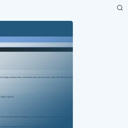
Easy Chart
NEW
다양한 차트를 쉽고 빠르게 만들 수 있는 데이터 시각화 라이브러리
르게 확인해보세요.
입니다.
Designbase Design System
NEW
에 필요한 사이즈를 확인해보세요.
디자인베이스 UI 디자인 시스템을 기반으로, 실무에 바로 활용할
새
수 있는 스타일과 컴포넌트를 제공합니다.
창
 읽어보세요.
에
서
단축키를 빠르게 찾아보세요.
열
림