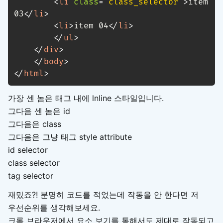
<
li
class
=
"
class_selector
"
>
item 
03
</
li
>
<
li
>
item 04
</
li
>
</
ul
>
</
div
>
</
body
>
</
html
>
가장 센 놈은 태그 내에 lnline 스타일입니다.
그다음 센 놈은 id
그다음은 class
그다음은 그냥 태그 style attribute
id selector
class selector
tag selector
재밌죠?! 분명히 코드를 적었는데 작동을 안 한다면 저
우선순위를 생각해보세요.
크롬 브라우저에서 요소 보기를 통해서도 제대로 작동되고