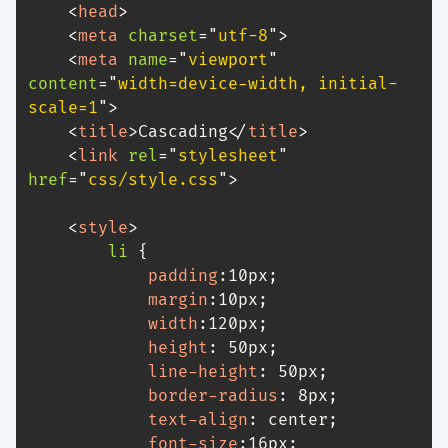
<
head
>
<
meta
charset
=
"
utf-8
"
>
<
meta
name
=
"
viewport
"
content
=
"
width=device-width, initial-
scale=1
"
>
<
title
>
Cascading
</
title
>
<
link
rel
=
"
stylesheet
"
href
=
"
css/style.css
"
>
<
style
>
li
{
padding
:
10px
;
margin
:
10px
;
width
:
120px
;
height
:
 50px
;
line-height
:
 50px
;
border-radius
:
 8px
;
text-align
:
 center
;
font-size
:
16px
;