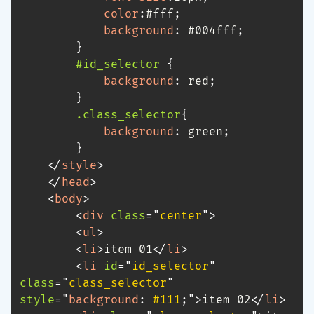
color
:
#fff
;
background
:
 #004fff
;
}
#id_selector
{
background
:
 red
;
}
.class_selector
{
background
:
 green
;
}
</
style
>
</
head
>
<
body
>
<
div
class
=
"
center
"
>
<
ul
>
<
li
>
item 01
</
li
>
<
li
id
=
"
id_selector
"
class
=
"
class_selector
"
style
=
"
background
:
 #111
;
"
>
item 02
</
li
>