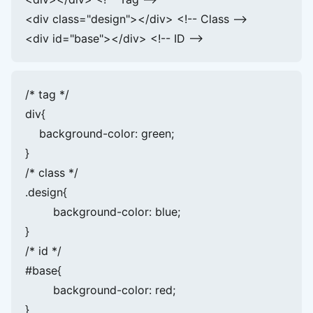
<div class="design"></div> <!-- Class -->

<div id="base"></div> <!-- ID -->
/* tag */

div{

    background-color: green;

}

/* class */

.design{

	background-color: blue;

}

/* id */

#base{

	background-color: red;

}