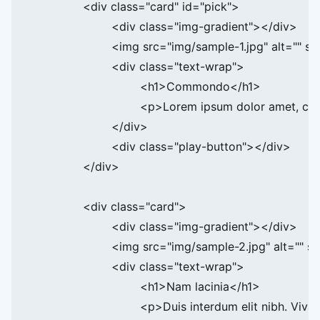
		<div class="card" id="pick">

			<div class="img-gradient"></div>

			<img src="img/sample-1.jpg" alt="" srcset="">

			<div class="text-wrap">

				<h1>Commondo</h1>

				<p>Lorem ipsum dolor amet, consectetur adipiscing elit.</p>

			</div>

			<div class="play-button"></div>

		</div>

		<div class="card">

			<div class="img-gradient"></div>

			<img src="img/sample-2.jpg" alt="" srcset="">

			<div class="text-wrap">

				<h1>Nam lacinia</h1>

				<p>Duis interdum elit nibh. Vivamus non nu est laoreet. </p>
