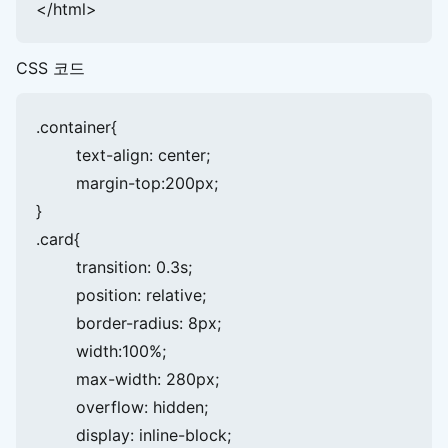
CSS 코드
.container{

	text-align: center;

	margin-top:200px;

}

.card{

	transition: 0.3s;

	position: relative;

	border-radius: 8px;

	width:100%;

	max-width: 280px;

	overflow: hidden;

	display: inline-block;
