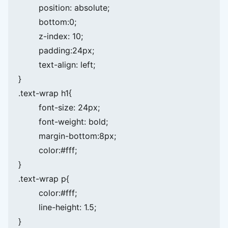
	position: absolute;

	bottom:0;

	z-index: 10;

	padding:24px;

	text-align: left;

}

.text-wrap h1{

	font-size: 24px;

	font-weight: bold;

	margin-bottom:8px;

	color:#fff;

}

.text-wrap p{

	color:#fff;

	line-height: 1.5;

}
