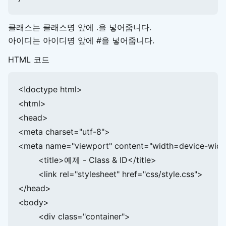
클래스는 클래스명 앞에 .을 넣어줍니다.
아이디는 아이디명 앞에 #을 넣어줍니다.
HTML 코드
<!doctype html>

<html>

<head>

<meta charset="utf-8">

<meta name="viewport" content="width=device-width, 
	<title>예제 - Class & ID</title>

	<link rel="stylesheet" href="css/style.css">

</head>

<body>

	<div class="container">
