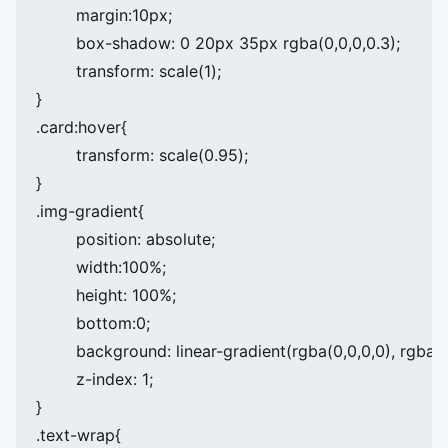
	margin:10px;

	box-shadow: 0 20px 35px rgba(0,0,0,0.3);

	transform: scale(1);

}

.card:hover{

	transform: scale(0.95);

}

.img-gradient{

	position: absolute;

	width:100%;

	height: 100%;

	bottom:0;

	background: linear-gradient(rgba(0,0,0,0), rgba(0,0,0,1));

	z-index: 1;

}

.text-wrap{
