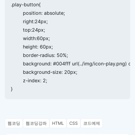
.play-button{

	position: absolute;

	right:24px;

	top:24px;

	width:60px;

	height: 60px;

	border-radius: 50%;

	background: #004fff url(../img/icon-play.png) center no-repeat;

	background-size: 20px;

	z-index: 2;

웹코딩
웹코딩강좌
HTML
CSS
코드예제