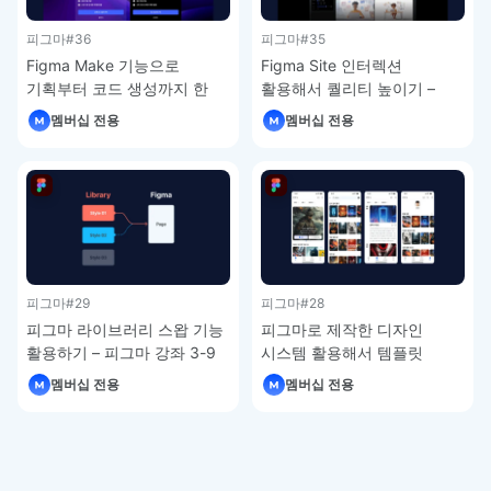
피그마
#36
피그마
#35
Figma Make 기능으로
Figma Site 인터렉션
기획부터 코드 생성까지 한
활용해서 퀄리티 높이기 –
번에 – 피그마 강좌 4-7
피그마 강좌 4-6
멤버십 전용
멤버십 전용
피그마
#29
피그마
#28
피그마 라이브러리 스왑 기능
피그마로 제작한 디자인
활용하기 – 피그마 강좌 3-9
시스템 활용해서 템플릿
제작하기 – 피그마 강좌 3-8
멤버십 전용
멤버십 전용