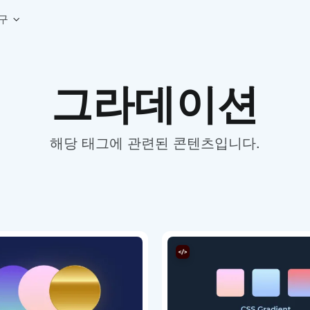
구
상세페이지 템플릿 세트
웹 그리드 계산기
디자인 용어 사전
그라데이션
상세페이지 템플릿 A타입
반응형 웹 디자인에 필요한 컬럼, 거터, 마진 값을 계산해보세요.
헷갈리는 디자인 용어를 쉽고 빠
상세페이지 템플릿 B타입
로고 검색기
디자인 사이즈 가이드
상세페이지 템플릿 C타입
NEW
.
원하는 브랜드의 벡터 로고를 빠르게 찾아 활용해보세요.
웹, 앱, 배너, 상세페이지 제작
매거진
해당 태그에 관련된 콘텐츠입니다.
로고 SVG
디자인 트렌드와 실무 인사이트를 가볍게
자주 쓰는 브랜드 로고 SVG를 한곳에서 확인해보세요.
디자인 툴 단축키 모음
컬러 배색
NEW
피그마, 포토샵 등 자주 쓰는 
디자인에 어울리는 컬러 조합을 빠르게 찾고 적용해보세요.
팔레트 비주얼라이저
컬러 팔레트를 시각적으로 미리 보고 조합감을 확인해보세요.
그라데이션 생성기
원하는 색상 조합으로 부드러운 그라데이션을 만들어보세요.
추상 그라디언트 생성기
감각적인 추상 그라디언트 배경을 손쉽게 만들어보세요.
ASCII 아트
이미지를 업로드하고 개성 있는 ASCII 아트 스타일로 변환해보세요.