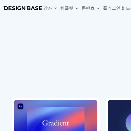
강좌
템플릿
콘텐츠
플러그인 & 도
웹 & 앱 UI 템플릿 세트
무료 폰트
한글 더미
손쉽게 시작하는 웹 UI 디자인 치트키
상업적 사용이 가능한 무료 한글·영문 폰트를 모아보세요.
디자인 시안에 자연스러운 한글 더미 텍스트를 빠르게 채워보세요.
복붙으로 시작하는 고퀄리티 앱 UI 템플릿
디자이너 북마크
Chart Generator
디자이너에게 유용한 사이트와 참고 자료를 모아보세요.
막대, 선, 원형, 파이, 레이더 등 다양한 차트를 손쉽게 생성해보세요
아이콘 라이브러리
Font changer
디자인에 바로 사용할 수 있는 아이콘을 무료로 사용해보세요.
선택한 텍스트의 폰트를 한 번에 빠르게 변경해보세요.
무료 리소스
Variable Doc
디자인 작업에 활용할 수 있는 무료 리소스를 찾아보세요.
피그마 Variables를 문서화하고 구조를 한눈에 정리해보세요.
Face Dummy
프로필, 리뷰, 카드 UI에 사용할 얼굴 더미 이미지를 생성해보세요.
Table Generator
구글시트 데이터를 불러와 테이블 UI를 빠르게 만들어보세요.
Pixel Perfect
디자인 요소의 위치와 간격을 더 정교하게 맞춰보세요.
Detach Master
컴포넌트, 변수, 스타일, 오토레이아웃 등 빠르게 분리해보세요.