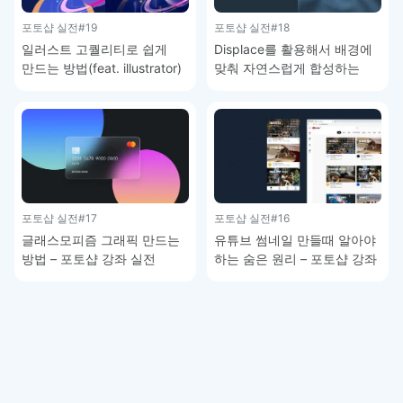
포토샵 실전
#19
포토샵 실전
#18
일러스트 고퀄리티로 쉽게
Displace를 활용해서 배경에
만드는 방법(feat. illustrator)
맞춰 자연스럽게 합성하는
– 포토샵 강좌 실전
방법 – 포토샵 강좌 실전
포토샵 실전
#17
포토샵 실전
#16
글래스모피즘 그래픽 만드는
유튜브 썸네일 만들때 알아야
방법 – 포토샵 강좌 실전
하는 숨은 원리 – 포토샵 강좌
실전