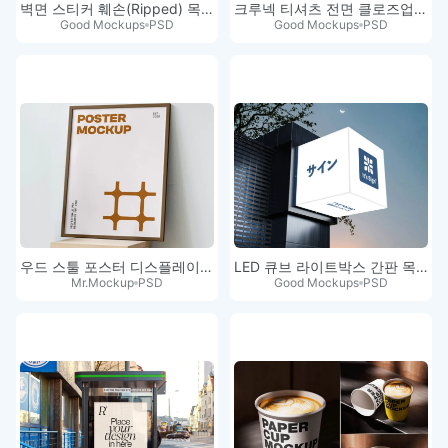
벽면 스티커 훼손(Ripped) 목업
크루넥 티셔츠 전면 클로즈업 목업
Good Mockups
PSD
Good Mockups
PSD
우드 스툴 포스터 디스플레이 목업
LED 큐브 라이트박스 간판 목업 PSD
Mr.Mockup
PSD
Good Mockups
PSD