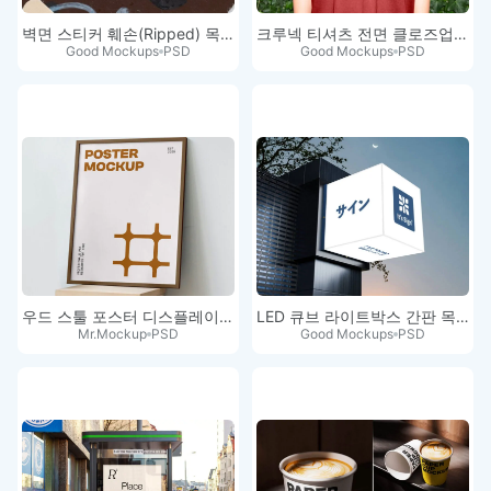
벽면 스티커 훼손(Ripped) 목업
크루넥 티셔츠 전면 클로즈업 목업
Good Mockups
PSD
Good Mockups
PSD
우드 스툴 포스터 디스플레이 목업
LED 큐브 라이트박스 간판 목업 PSD
Mr.Mockup
PSD
Good Mockups
PSD