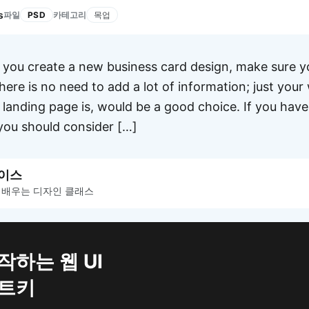
s
파일
카테고리
PSD
목업
 you create a new business card design, make sure y
here is no need to add a lot of information; just yo
 landing page is, would be a good choice. If you have 
you should consider […]
이스
 배우는 디자인 클래스
APP UI Template
복붙으로 시작하는
고퀄리티 앱 UI 템플릿