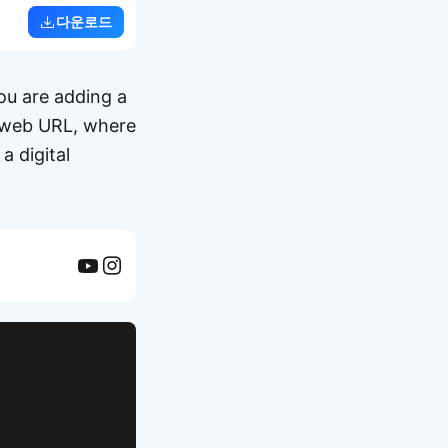
다운로드
ou are adding a
ur web URL, where
a digital