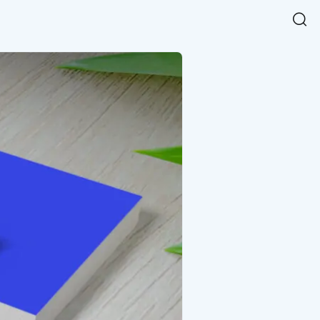
Easy Chart
NEW
다양한 차트를 쉽고 빠르게 만들 수 있는 데이터 시각화 라이브러리
르게 확인해보세요.
입니다.
Designbase Design System
NEW
에 필요한 사이즈를 확인해보세요.
디자인베이스 UI 디자인 시스템을 기반으로, 실무에 바로 활용할
새
수 있는 스타일과 컴포넌트를 제공합니다.
창
 읽어보세요.
에
서
단축키를 빠르게 찾아보세요.
열
림