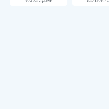
Good Mockups
PSD
Good Mockups