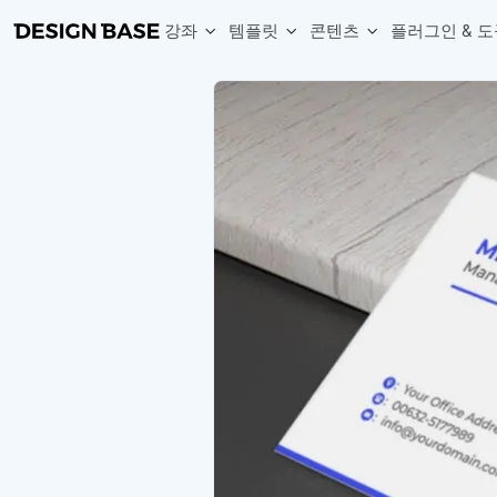
강좌
템플릿
콘텐츠
플러그인 & 도
웹 & 앱 UI 템플릿 세트
무료 폰트
한글 더미
손쉽게 시작하는 웹 UI 디자인 치트키
상업적 사용이 가능한 무료 한글·영문 폰트를 모아보세요.
디자인 시안에 자연스러운 한글 더미 텍스트를 빠르게 채워보세요.
복붙으로 시작하는 고퀄리티 앱 UI 템플릿
디자이너 북마크
Chart Generator
디자이너에게 유용한 사이트와 참고 자료를 모아보세요.
막대, 선, 원형, 파이, 레이더 등 다양한 차트를 손쉽게 생성해보세요
아이콘 라이브러리
Font changer
디자인에 바로 사용할 수 있는 아이콘을 무료로 사용해보세요.
선택한 텍스트의 폰트를 한 번에 빠르게 변경해보세요.
무료 리소스
Variable Doc
디자인 작업에 활용할 수 있는 무료 리소스를 찾아보세요.
피그마 Variables를 문서화하고 구조를 한눈에 정리해보세요.
Face Dummy
프로필, 리뷰, 카드 UI에 사용할 얼굴 더미 이미지를 생성해보세요.
Table Generator
구글시트 데이터를 불러와 테이블 UI를 빠르게 만들어보세요.
Pixel Perfect
디자인 요소의 위치와 간격을 더 정교하게 맞춰보세요.
Detach Master
컴포넌트, 변수, 스타일, 오토레이아웃 등 빠르게 분리해보세요.