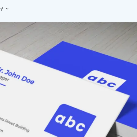
구
상세페이지 템플릿 세트
웹 그리드 계산기
디자인 용어 사전
상세페이지 템플릿 A타입
반응형 웹 디자인에 필요한 컬럼, 거터, 마진 값을 계산해보세요.
헷갈리는 디자인 용어를 쉽고 빠
상세페이지 템플릿 B타입
로고 검색기
디자인 사이즈 가이드
상세페이지 템플릿 C타입
NEW
.
원하는 브랜드의 벡터 로고를 빠르게 찾아 활용해보세요.
웹, 앱, 배너, 상세페이지 제작
매거진
로고 SVG
디자인 트렌드와 실무 인사이트를 가볍게
자주 쓰는 브랜드 로고 SVG를 한곳에서 확인해보세요.
디자인 툴 단축키 모음
컬러 배색
NEW
피그마, 포토샵 등 자주 쓰는 
디자인에 어울리는 컬러 조합을 빠르게 찾고 적용해보세요.
팔레트 비주얼라이저
컬러 팔레트를 시각적으로 미리 보고 조합감을 확인해보세요.
그라데이션 생성기
원하는 색상 조합으로 부드러운 그라데이션을 만들어보세요.
추상 그라디언트 생성기
감각적인 추상 그라디언트 배경을 손쉽게 만들어보세요.
ASCII 아트
이미지를 업로드하고 개성 있는 ASCII 아트 스타일로 변환해보세요.