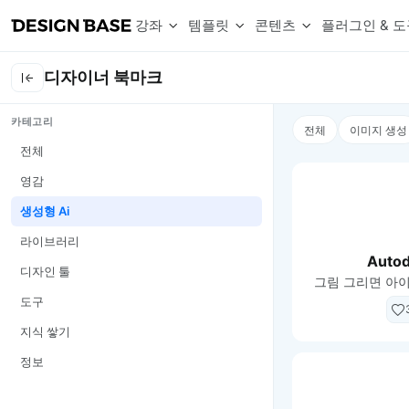
강좌
템플릿
콘텐츠
플러그인 & 도
디자이너 북마크
웹 & 앱 UI 템플릿 세트
무료 폰트
한글 더미
카테고리
손쉽게 시작하는 웹 UI 디자인 치트키
상업적 사용이 가능한 무료 한글·영문 폰트를 모아보세요.
디자인 시안에 자연스러운 한글 더미 텍스트를 빠르게 채워보세요.
전체
이미지 생성
복붙으로 시작하는 고퀄리티 앱 UI 템플릿
디자이너 북마크
Chart Generator
전체
디자이너에게 유용한 사이트와 참고 자료를 모아보세요.
막대, 선, 원형, 파이, 레이더 등 다양한 차트를 손쉽게 생성해보세요
영감
아이콘 라이브러리
Font changer
디자인에 바로 사용할 수 있는 아이콘을 무료로 사용해보세요.
선택한 텍스트의 폰트를 한 번에 빠르게 변경해보세요.
생성형 Ai
무료 리소스
Variable Doc
라이브러리
디자인 작업에 활용할 수 있는 무료 리소스를 찾아보세요.
피그마 Variables를 문서화하고 구조를 한눈에 정리해보세요.
Auto
Face Dummy
디자인 툴
그림 그리면 아
프로필, 리뷰, 카드 UI에 사용할 얼굴 더미 이미지를 생성해보세요.
도구
Table Generator
구글시트 데이터를 불러와 테이블 UI를 빠르게 만들어보세요.
지식 쌓기
Pixel Perfect
정보
디자인 요소의 위치와 간격을 더 정교하게 맞춰보세요.
Detach Master
컴포넌트, 변수, 스타일, 오토레이아웃 등 빠르게 분리해보세요.