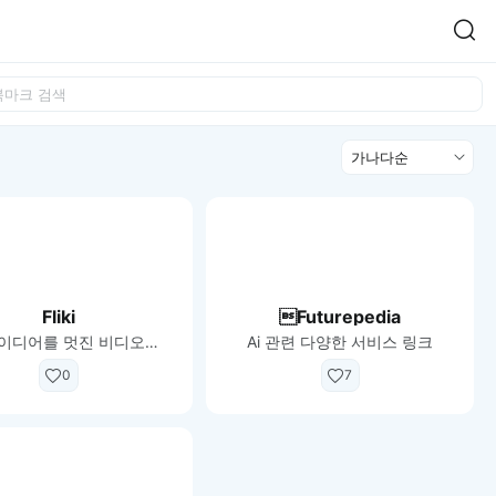
Easy Chart
NEW
다양한 차트를 쉽고 빠르게 만들 수 있는 데이터 시각화 라이브러리
정
르게 확인해보세요.
입니다.
렬
Designbase Design System
NEW
에 필요한 사이즈를 확인해보세요.
디자인베이스 UI 디자인 시스템을 기반으로, 실무에 바로 활용할
새
수 있는 스타일과 컴포넌트를 제공합니다.
창
 읽어보세요.
에
서
단축키를 빠르게 찾아보세요.
열
Fliki
Futurepedia
림
AI로 아이디어를 멋진 비디오로 만들기
Ai 관련 다양한 서비스 링크
0
7