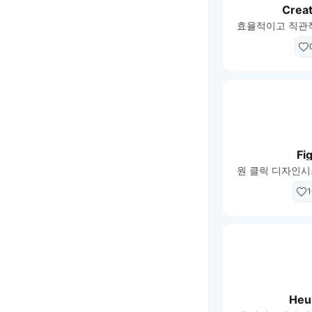
Crea
Fi
1
Heu