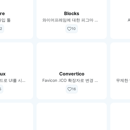
이모지
이모지를 빠르게 검색해보세요.
re
Blocks
입 툴
와이어프레임에 대한 피그마 플러그인
2
10
ux
Convertico
프로덕션 준비 코드로 UI를 시각적으로 구축
Favicon .ICO 확장자로 변경 가능
5
16