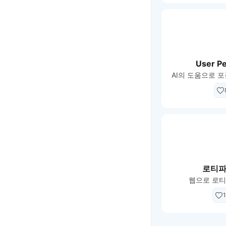
User P
로티
웹으로 로티
1