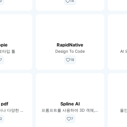
0
14
opie
RapidNative
로토타입 툴
Design To Code
AI
7
18
 pdf
Spline AI
pdf 용량을 줄이거나 다양한 확장자로 변경 가능
프롬프트를 사용하여 3D 객체, 애니메이션 및 텍스처를 생성합니다.
올인
2
7