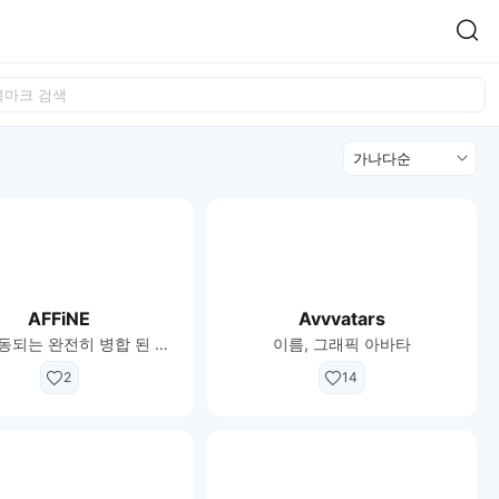
Easy Chart
NEW
다양한 차트를 쉽고 빠르게 만들 수 있는 데이터 시각화 라이브러리
정
르게 확인해보세요.
입니다.
렬
Designbase Design System
NEW
에 필요한 사이즈를 확인해보세요.
디자인베이스 UI 디자인 시스템을 기반으로, 실무에 바로 활용할
새
수 있는 스타일과 컴포넌트를 제공합니다.
창
 읽어보세요.
에
서
단축키를 빠르게 찾아보세요.
열
AFFiNE
Avvvatars
림
AI로 구동되는 완전히 병합 된 문서, 화이트 보드 및 데이터베이스가있는 작업 공간
이름, 그래픽 아바타
2
14