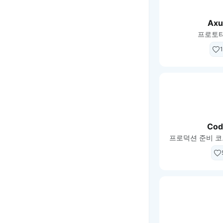
Axu
프로토타
1
Cod