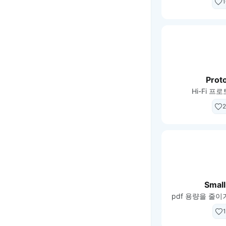
1
Prot
Hi-Fi 프
2
Small
1