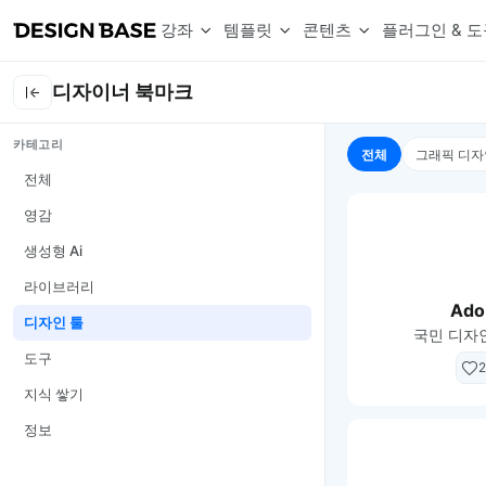
강좌
템플릿
콘텐츠
플러그인 & 도
디자이너 북마크
웹 & 앱 UI 템플릿 세트
무료 폰트
한글 더미
카테고리
손쉽게 시작하는 웹 UI 디자인 치트키
상업적 사용이 가능한 무료 한글·영문 폰트를 모아보세요.
디자인 시안에 자연스러운 한글 더미 텍스트를 빠르게 채워보세요.
전체
그래픽 디자
복붙으로 시작하는 고퀄리티 앱 UI 템플릿
디자이너 북마크
Chart Generator
전체
디자이너에게 유용한 사이트와 참고 자료를 모아보세요.
막대, 선, 원형, 파이, 레이더 등 다양한 차트를 손쉽게 생성해보세요
영감
아이콘 라이브러리
Font changer
디자인에 바로 사용할 수 있는 아이콘을 무료로 사용해보세요.
선택한 텍스트의 폰트를 한 번에 빠르게 변경해보세요.
생성형 Ai
무료 리소스
Variable Doc
라이브러리
디자인 작업에 활용할 수 있는 무료 리소스를 찾아보세요.
피그마 Variables를 문서화하고 구조를 한눈에 정리해보세요.
Ado
Face Dummy
디자인 툴
국민 디자
프로필, 리뷰, 카드 UI에 사용할 얼굴 더미 이미지를 생성해보세요.
도구
Table Generator
2
구글시트 데이터를 불러와 테이블 UI를 빠르게 만들어보세요.
지식 쌓기
Pixel Perfect
정보
디자인 요소의 위치와 간격을 더 정교하게 맞춰보세요.
Detach Master
컴포넌트, 변수, 스타일, 오토레이아웃 등 빠르게 분리해보세요.