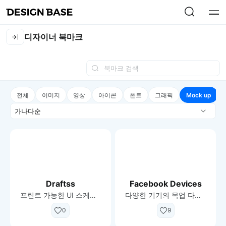
디자이너 북마크
전체
이미지
영상
아이콘
폰트
그래픽
Mock up
정
렬
Draftss
Facebook Devices
프린트 가능한 UI 스케치북
다양한 기기의 목업 다운, 페이스북 제공
0
9