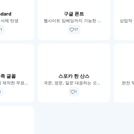
이모지
이모지를 빠르게 검색해보세요.
ndard
구글 폰트
 서체 탄생
웹사이트 임베딩까지 가능한 무료 폰트 제공
1
17
족 글꼴
스포카 한 산스
우아한형제들에서 제작한 무료 폰트
국문, 영문, 일문 대응하는 오픈소스 글꼴
완전 
1
1