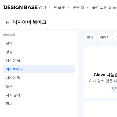
강좌
템플릿
콘텐츠
플러그인 & 도
디자이너 북마크
웹 & 앱 UI 템플릿 세트
무료 폰트
한글 더미
카테고리
손쉽게 시작하는 웹 UI 디자인 치트키
상업적 사용이 가능한 무료 한글·영문 폰트를 모아보세요.
디자인 시안에 자연스러운 한글 더미 텍스트를 빠르게 채워보세요.
전체
이미지
복붙으로 시작하는 고퀄리티 앱 UI 템플릿
디자이너 북마크
Chart Generator
전체
디자이너에게 유용한 사이트와 참고 자료를 모아보세요.
막대, 선, 원형, 파이, 레이더 등 다양한 차트를 손쉽게 생성해보세요
영감
아이콘 라이브러리
Font changer
디자인에 바로 사용할 수 있는 아이콘을 무료로 사용해보세요.
선택한 텍스트의 폰트를 한 번에 빠르게 변경해보세요.
생성형 Ai
무료 리소스
Variable Doc
라이브러리
디자인 작업에 활용할 수 있는 무료 리소스를 찾아보세요.
피그마 Variables를 문서화하고 구조를 한눈에 정리해보세요.
Clova 나
Face Dummy
디자인 툴
AI가 함께 만든 
프로필, 리뷰, 카드 UI에 사용할 얼굴 더미 이미지를 생성해보세요.
도구
Table Generator
구글시트 데이터를 불러와 테이블 UI를 빠르게 만들어보세요.
지식 쌓기
Pixel Perfect
정보
디자인 요소의 위치와 간격을 더 정교하게 맞춰보세요.
Detach Master
컴포넌트, 변수, 스타일, 오토레이아웃 등 빠르게 분리해보세요.