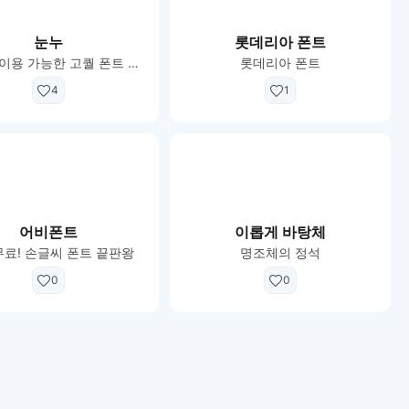
눈누
롯데리아 폰트
상업적 이용 가능한 고퀄 폰트 총집합
롯데리아 폰트
4
1
어비폰트
이롭게 바탕체
무료! 손글씨 폰트 끝판왕
명조체의 정석
0
0