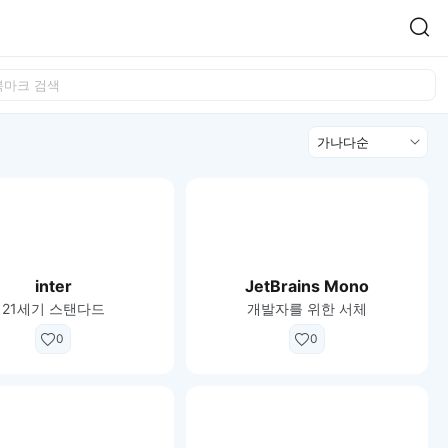
Easy Chart
NEW
다양한 차트를 쉽고 빠르게 만들 수 있는 데이터 시각화 라이브러리
정
르게 확인해보세요.
입니다.
렬
Designbase Design System
NEW
에 필요한 사이즈를 확인해보세요.
디자인베이스 UI 디자인 시스템을 기반으로, 실무에 바로 활용할
새
수 있는 스타일과 컴포넌트를 제공합니다.
창
 읽어보세요.
에
서
단축키를 빠르게 찾아보세요.
열
inter
JetBrains Mono
림
21세기 스탠다드
개발자를 위한 서체
0
0