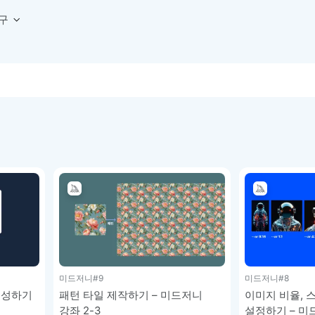
구
상세페이지 템플릿 세트
웹 그리드 계산기
디자인 용어 사전
상세페이지 템플릿 A타입
반응형 웹 디자인에 필요한 컬럼, 거터, 마진 값을 계산해보세요.
헷갈리는 디자인 용어를 쉽고 빠
상세페이지 템플릿 B타입
로고 검색기
디자인 사이즈 가이드
상세페이지 템플릿 C타입
NEW
.
원하는 브랜드의 벡터 로고를 빠르게 찾아 활용해보세요.
웹, 앱, 배너, 상세페이지 제작
매거진
로고 SVG
디자인 트렌드와 실무 인사이트를 가볍게
자주 쓰는 브랜드 로고 SVG를 한곳에서 확인해보세요.
디자인 툴 단축키 모음
컬러 배색
NEW
피그마, 포토샵 등 자주 쓰는 
디자인에 어울리는 컬러 조합을 빠르게 찾고 적용해보세요.
팔레트 비주얼라이저
컬러 팔레트를 시각적으로 미리 보고 조합감을 확인해보세요.
그라데이션 생성기
원하는 색상 조합으로 부드러운 그라데이션을 만들어보세요.
추상 그라디언트 생성기
미드저니
#9
미드저니
#8
감각적인 추상 그라디언트 배경을 손쉽게 만들어보세요.
생성하기
패턴 타일 제작하기 – 미드저니
이미지 비율, 
ASCII 아트
강좌 2-3
설정하기 – 미드
이미지를 업로드하고 개성 있는 ASCII 아트 스타일로 변환해보세요.