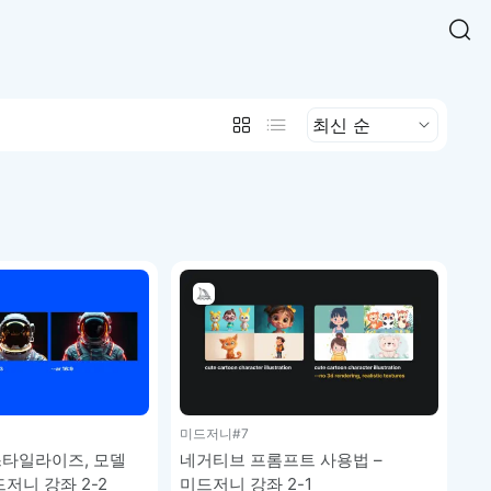
Easy Chart
NEW
다양한 차트를 쉽고 빠르게 만들 수 있는 데이터 시각화 라이브러리
르게 확인해보세요.
입니다.
Designbase Design System
NEW
에 필요한 사이즈를 확인해보세요.
디자인베이스 UI 디자인 시스템을 기반으로, 실무에 바로 활용할
새
수 있는 스타일과 컴포넌트를 제공합니다.
창
 읽어보세요.
에
서
단축키를 빠르게 찾아보세요.
열
림
미드저니
#7
스타일라이즈, 모델
네거티브 프롬프트 사용법 –
저니 강좌 2-2
미드저니 강좌 2-1