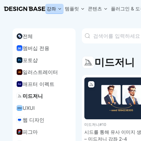
강좌
템플릿
콘텐츠
플러그인 & 도
전체
웹 & 앱 UI 템플릿 세트
무료 폰트
한글 더미
손쉽게 시작하는 웹 UI 디자인 치트키
상업적 사용이 가능한 무료 한글·영문 폰트를 모아보세요.
디자인 시안에 자연스러운 한글 더미 텍스트를 빠르게 채워보세요.
멤버십 전용
복붙으로 시작하는 고퀄리티 앱 UI 템플릿
디자이너 북마크
Chart Generator
디자이너에게 유용한 사이트와 참고 자료를 모아보세요.
막대, 선, 원형, 파이, 레이더 등 다양한 차트를 손쉽게 생성해보세요
미드저니
포토샵
아이콘 라이브러리
Font changer
디자인에 바로 사용할 수 있는 아이콘을 무료로 사용해보세요.
선택한 텍스트의 폰트를 한 번에 빠르게 변경해보세요.
일러스트레이터
무료 리소스
Variable Doc
애프터 이펙트
디자인 작업에 활용할 수 있는 무료 리소스를 찾아보세요.
피그마 Variables를 문서화하고 구조를 한눈에 정리해보세요.
Face Dummy
미드저니
프로필, 리뷰, 카드 UI에 사용할 얼굴 더미 이미지를 생성해보세요.
Table Generator
UXUI
구글시트 데이터를 불러와 테이블 UI를 빠르게 만들어보세요.
웹 디자인
Pixel Perfect
미드저니
#10
디자인 요소의 위치와 간격을 더 정교하게 맞춰보세요.
피그마
시드를 통해 유사 이미지 
Detach Master
– 미드저니 강좌 2-4
컴포넌트, 변수, 스타일, 오토레이아웃 등 빠르게 분리해보세요.