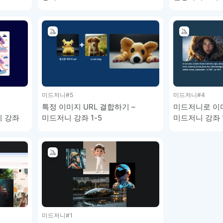
이모지
이모지를 빠르게 검색해보세요.
미드저니
#5
미드저니
#4
특정 이미지 URL 결합하기 –
미드저니로 이미
니 강좌
미드저니 강좌 1-5
미드저니 강좌 1
미드저니
#1