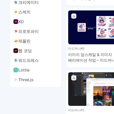
크리에이티
스케치
XD
프로토파이
제플린
미드저니
#6
웹 코딩
이미지 업스케일 & 이미지
베리에이션 작업 – 미드저
워드프레스
1-6
Lottie
Three.js
미드저니
#2