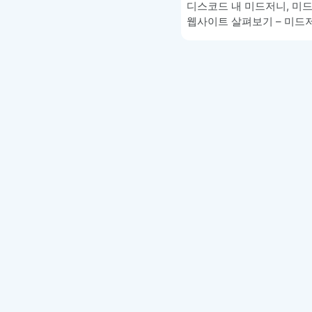
디스코드 내 미드저니, 미
웹사이트 살펴보기 – 미드
1-2
글
페이지
매김