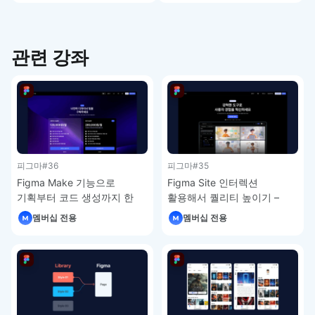
관련 강좌
피그마
#36
피그마
#35
Figma Make 기능으로
Figma Site 인터렉션
기획부터 코드 생성까지 한
활용해서 퀄리티 높이기 –
번에 – 피그마 강좌 4-7
피그마 강좌 4-6
멤버십 전용
멤버십 전용