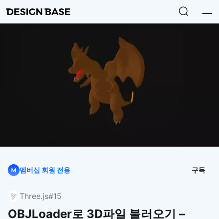
멤버십 회원 전용
구독
Three.js
#15
OBJLoader로 3D파일 불러오기 –