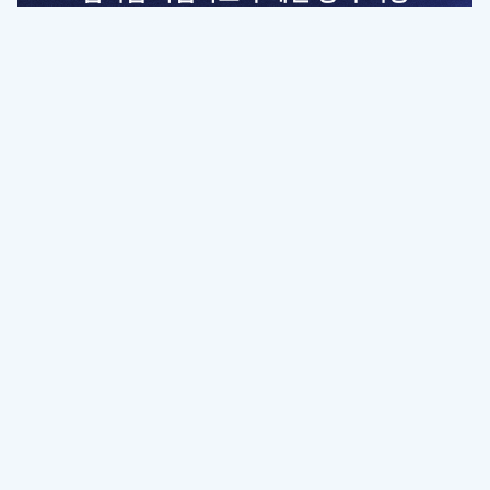
전문가를 향한 첫걸음
멤버십 회원만 볼 수 있는 고급 강좌 영상들과
예제 파일을 통해 효율적으로 학습해 보세요
멤버십 보러가기
파트너쉽, 문의하기
contact@designbase.co.kr
유튜브 채널 바로가기
www.youtube.com/c/designbase