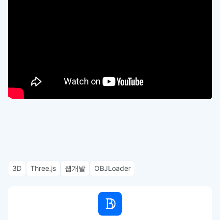
3D
Three.js
웹개발
OBJLoader