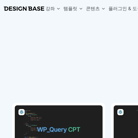
강좌
템플릿
콘텐츠
플러그인 & 도
웹 & 앱 UI 템플릿 세트
무료 폰트
한글 더미
손쉽게 시작하는 웹 UI 디자인 치트키
상업적 사용이 가능한 무료 한글·영문 폰트를 모아보세요.
디자인 시안에 자연스러운 한글 더미 텍스트를 빠르게 채워보세요.
복붙으로 시작하는 고퀄리티 앱 UI 템플릿
디자이너 북마크
Chart Generator
디자이너에게 유용한 사이트와 참고 자료를 모아보세요.
막대, 선, 원형, 파이, 레이더 등 다양한 차트를 손쉽게 생성해보세요
아이콘 라이브러리
Font changer
디자인에 바로 사용할 수 있는 아이콘을 무료로 사용해보세요.
선택한 텍스트의 폰트를 한 번에 빠르게 변경해보세요.
무료 리소스
Variable Doc
디자인 작업에 활용할 수 있는 무료 리소스를 찾아보세요.
피그마 Variables를 문서화하고 구조를 한눈에 정리해보세요.
Face Dummy
프로필, 리뷰, 카드 UI에 사용할 얼굴 더미 이미지를 생성해보세요.
Table Generator
구글시트 데이터를 불러와 테이블 UI를 빠르게 만들어보세요.
Pixel Perfect
디자인 요소의 위치와 간격을 더 정교하게 맞춰보세요.
Detach Master
컴포넌트, 변수, 스타일, 오토레이아웃 등 빠르게 분리해보세요.