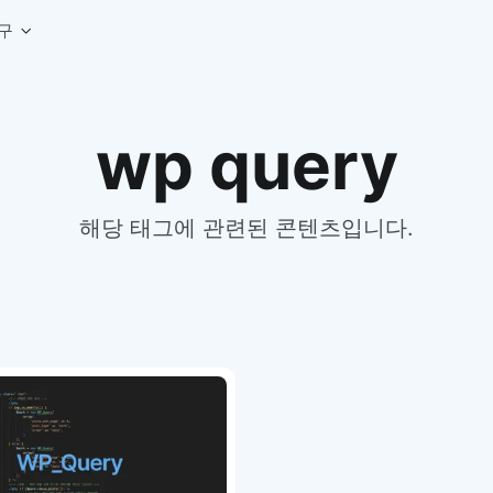
구
상세페이지 템플릿 세트
웹 그리드 계산기
디자인 용어 사전
wp query
상세페이지 템플릿 A타입
반응형 웹 디자인에 필요한 컬럼, 거터, 마진 값을 계산해보세요.
헷갈리는 디자인 용어를 쉽고 빠
상세페이지 템플릿 B타입
로고 검색기
디자인 사이즈 가이드
상세페이지 템플릿 C타입
NEW
.
원하는 브랜드의 벡터 로고를 빠르게 찾아 활용해보세요.
웹, 앱, 배너, 상세페이지 제작
매거진
해당 태그에 관련된 콘텐츠입니다.
로고 SVG
디자인 트렌드와 실무 인사이트를 가볍게
자주 쓰는 브랜드 로고 SVG를 한곳에서 확인해보세요.
디자인 툴 단축키 모음
컬러 배색
NEW
피그마, 포토샵 등 자주 쓰는 
디자인에 어울리는 컬러 조합을 빠르게 찾고 적용해보세요.
팔레트 비주얼라이저
컬러 팔레트를 시각적으로 미리 보고 조합감을 확인해보세요.
그라데이션 생성기
원하는 색상 조합으로 부드러운 그라데이션을 만들어보세요.
추상 그라디언트 생성기
감각적인 추상 그라디언트 배경을 손쉽게 만들어보세요.
ASCII 아트
이미지를 업로드하고 개성 있는 ASCII 아트 스타일로 변환해보세요.