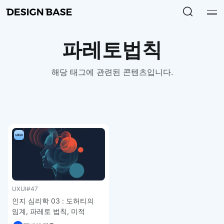
파레토법칙
해당 태그에 관련된 콘텐츠입니다.
UXUI
#47
인지 심리학 03 : 도허티의
임계, 파레토 법칙, 미적
사용성 효과 – UXUI 디자인