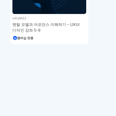
UXUI
#43
멘탈 모델과 어포던스 이해하기 – UXUI
디자인 강좌 5-9
멤버십 전용