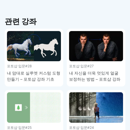
관련 강좌
포토샵 입문
#28
포토샵 입문
#27
내 맘대로 실루엣 커스텀 도형
내 자신을 더욱 멋있게 얼굴
만들기 – 포토샵 강좌 기초
보정하는 방법 – 포토샵 강좌
기초
포토샵 입문
#25
포토샵 입문
#24