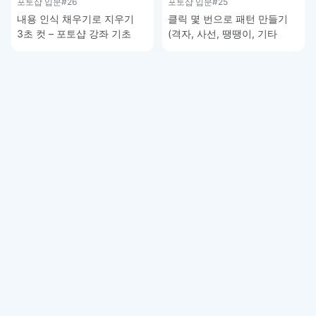
포토샵 입문
#26
포토샵 입문
#25
내용 인식 채우기로 지우기
클릭 몇 번으로 패턴 만들기
3초 컷 – 포토샵 강좌 기초
(격자, 사선, 땡땡이, 기타
그래픽) – 포토샵 기초 강좌