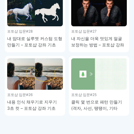
포토샵 입문
#28
포토샵 입문
#27
내 맘대로 실루엣 커스텀 도형
내 자신을 더욱 멋있게 얼굴
만들기 – 포토샵 강좌 기초
보정하는 방법 – 포토샵 강좌
기초
포토샵 입문
#26
포토샵 입문
#25
내용 인식 채우기로 지우기
클릭 몇 번으로 패턴 만들기
3초 컷 – 포토샵 강좌 기초
(격자, 사선, 땡땡이, 기타
그래픽) – 포토샵 기초 강좌