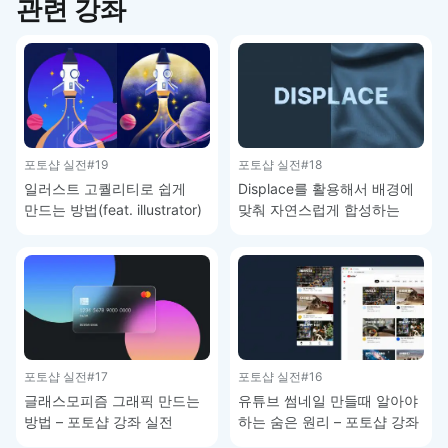
관련 강좌
포토샵 실전
#19
포토샵 실전
#18
일러스트 고퀄리티로 쉽게
Displace를 활용해서 배경에
만드는 방법(feat. illustrator)
맞춰 자연스럽게 합성하는
– 포토샵 강좌 실전
방법 – 포토샵 강좌 실전
포토샵 실전
#17
포토샵 실전
#16
글래스모피즘 그래픽 만드는
유튜브 썸네일 만들때 알아야
방법 – 포토샵 강좌 실전
하는 숨은 원리 – 포토샵 강좌
실전