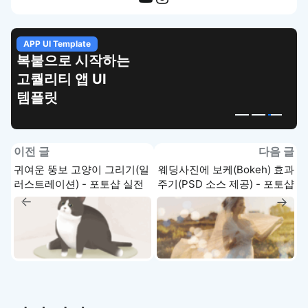
APP UI Template
복붙으로 시작하는
고퀄리티 앱 UI
템플릿
이전 글
다음 글
귀여운 뚱보 고양이 그리기(일
웨딩사진에 보케(Bokeh) 효과
러스트레이션) - 포토샵 실전
주기(PSD 소스 제공) - 포토샵
강좌
실전 강좌