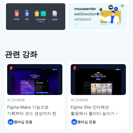
- Lottie.js 강좌
관련 강좌
피그마
#36
피그마
#35
Figma Make 기능으로
Figma Site 인터렉션
기획부터 코드 생성까지 한
활용해서 퀄리티 높이기 –
번에 – 피그마 강좌 4-7
피그마 강좌 4-6
멤버십 전용
멤버십 전용