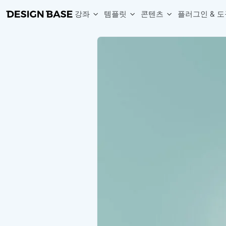
강좌
템플릿
콘텐츠
플러그인 & 도
웹 & 앱 UI 템플릿 세트
무료 폰트
한글 더미
손쉽게 시작하는 웹 UI 디자인 치트키
상업적 사용이 가능한 무료 한글·영문 폰트를 모아보세요.
디자인 시안에 자연스러운 한글 더미 텍스트를 빠르게 채워보세요.
복붙으로 시작하는 고퀄리티 앱 UI 템플릿
디자이너 북마크
Chart Generator
디자이너에게 유용한 사이트와 참고 자료를 모아보세요.
막대, 선, 원형, 파이, 레이더 등 다양한 차트를 손쉽게 생성해보세요
아이콘 라이브러리
Font changer
디자인에 바로 사용할 수 있는 아이콘을 무료로 사용해보세요.
선택한 텍스트의 폰트를 한 번에 빠르게 변경해보세요.
무료 리소스
Variable Doc
디자인 작업에 활용할 수 있는 무료 리소스를 찾아보세요.
피그마 Variables를 문서화하고 구조를 한눈에 정리해보세요.
Face Dummy
프로필, 리뷰, 카드 UI에 사용할 얼굴 더미 이미지를 생성해보세요.
Table Generator
구글시트 데이터를 불러와 테이블 UI를 빠르게 만들어보세요.
Pixel Perfect
디자인 요소의 위치와 간격을 더 정교하게 맞춰보세요.
Detach Master
컴포넌트, 변수, 스타일, 오토레이아웃 등 빠르게 분리해보세요.