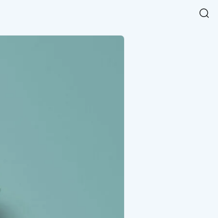
Easy Chart
NEW
다양한 차트를 쉽고 빠르게 만들 수 있는 데이터 시각화 라이브러리
르게 확인해보세요.
입니다.
Designbase Design System
NEW
에 필요한 사이즈를 확인해보세요.
디자인베이스 UI 디자인 시스템을 기반으로, 실무에 바로 활용할
새
수 있는 스타일과 컴포넌트를 제공합니다.
창
 읽어보세요.
에
서
단축키를 빠르게 찾아보세요.
열
림