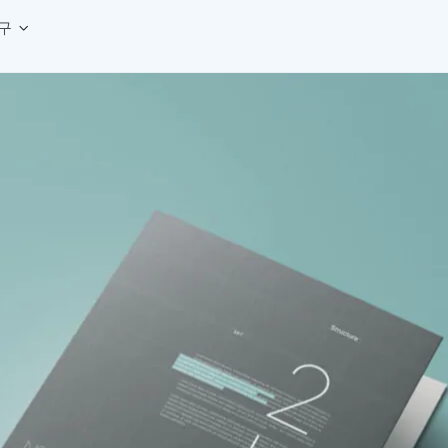
구
상세페이지 템플릿 세트
웹 그리드 계산기
디자인 용어 사전
상세페이지 템플릿 A타입
반응형 웹 디자인에 필요한 컬럼, 거터, 마진 값을 계산해보세요.
헷갈리는 디자인 용어를 쉽고 빠
상세페이지 템플릿 B타입
로고 검색기
디자인 사이즈 가이드
상세페이지 템플릿 C타입
NEW
.
원하는 브랜드의 벡터 로고를 빠르게 찾아 활용해보세요.
웹, 앱, 배너, 상세페이지 제작
매거진
로고 SVG
디자인 트렌드와 실무 인사이트를 가볍게
자주 쓰는 브랜드 로고 SVG를 한곳에서 확인해보세요.
디자인 툴 단축키 모음
컬러 배색
NEW
피그마, 포토샵 등 자주 쓰는 
디자인에 어울리는 컬러 조합을 빠르게 찾고 적용해보세요.
팔레트 비주얼라이저
컬러 팔레트를 시각적으로 미리 보고 조합감을 확인해보세요.
그라데이션 생성기
원하는 색상 조합으로 부드러운 그라데이션을 만들어보세요.
추상 그라디언트 생성기
감각적인 추상 그라디언트 배경을 손쉽게 만들어보세요.
ASCII 아트
이미지를 업로드하고 개성 있는 ASCII 아트 스타일로 변환해보세요.