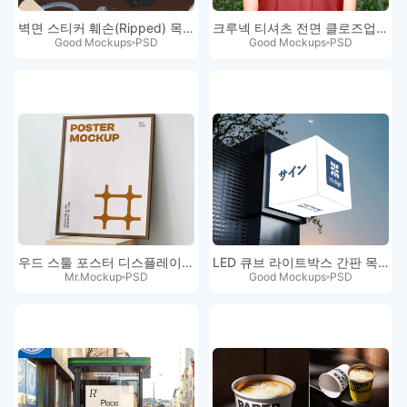
벽면 스티커 훼손(Ripped) 목업
크루넥 티셔츠 전면 클로즈업 목업
Good Mockups
PSD
Good Mockups
PSD
우드 스툴 포스터 디스플레이 목업
LED 큐브 라이트박스 간판 목업 PSD
Mr.Mockup
PSD
Good Mockups
PSD