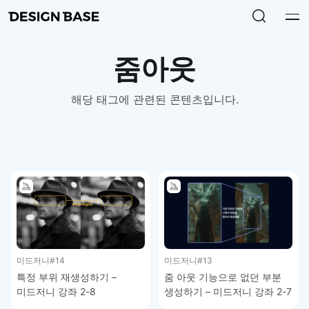
줌아웃
해당 태그에 관련된 콘텐츠입니다.
미드저니
#14
미드저니
#13
특정 부위 재생성하기 –
줌 아웃 기능으로 없던 부분
미드저니 강좌 2-8
생성하기 – 미드저니 강좌 2-7