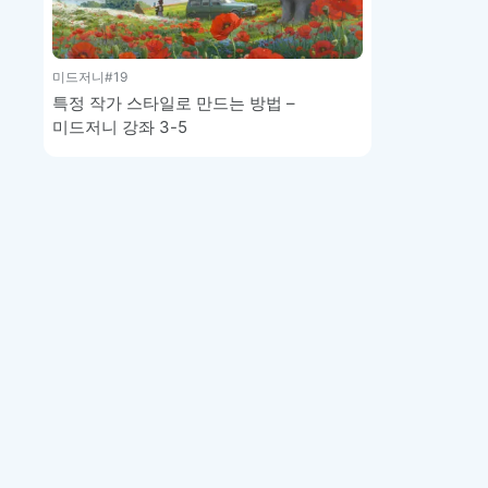
미드저니
#19
특정 작가 스타일로 만드는 방법 –
미드저니 강좌 3-5