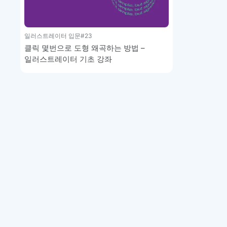
일러스트레이터 입문
#23
클릭 몇번으로 도형 왜곡하는 방법 –
일러스트레이터 기초 강좌