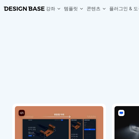
강좌
템플릿
콘텐츠
플러그인 & 도
웹 & 앱 UI 템플릿 세트
무료 폰트
한글 더미
손쉽게 시작하는 웹 UI 디자인 치트키
상업적 사용이 가능한 무료 한글·영문 폰트를 모아보세요.
디자인 시안에 자연스러운 한글 더미 텍스트를 빠르게 채워보세요.
복붙으로 시작하는 고퀄리티 앱 UI 템플릿
디자이너 북마크
Chart Generator
디자이너에게 유용한 사이트와 참고 자료를 모아보세요.
막대, 선, 원형, 파이, 레이더 등 다양한 차트를 손쉽게 생성해보세요
아이콘 라이브러리
Font changer
디자인에 바로 사용할 수 있는 아이콘을 무료로 사용해보세요.
선택한 텍스트의 폰트를 한 번에 빠르게 변경해보세요.
무료 리소스
Variable Doc
디자인 작업에 활용할 수 있는 무료 리소스를 찾아보세요.
피그마 Variables를 문서화하고 구조를 한눈에 정리해보세요.
Face Dummy
프로필, 리뷰, 카드 UI에 사용할 얼굴 더미 이미지를 생성해보세요.
Table Generator
구글시트 데이터를 불러와 테이블 UI를 빠르게 만들어보세요.
Pixel Perfect
디자인 요소의 위치와 간격을 더 정교하게 맞춰보세요.
Detach Master
컴포넌트, 변수, 스타일, 오토레이아웃 등 빠르게 분리해보세요.