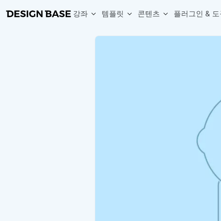
강좌
템플릿
콘텐츠
플러그인 & 도
웹 & 앱 UI 템플릿 세트
무료 폰트
한글 더미
손쉽게 시작하는 웹 UI 디자인 치트키
상업적 사용이 가능한 무료 한글·영문 폰트를 모아보세요.
디자인 시안에 자연스러운 한글 더미 텍스트를 빠르게 채워보세요.
복붙으로 시작하는 고퀄리티 앱 UI 템플릿
디자이너 북마크
Chart Generator
디자이너에게 유용한 사이트와 참고 자료를 모아보세요.
막대, 선, 원형, 파이, 레이더 등 다양한 차트를 손쉽게 생성해보세요
아이콘 라이브러리
Font changer
디자인에 바로 사용할 수 있는 아이콘을 무료로 사용해보세요.
선택한 텍스트의 폰트를 한 번에 빠르게 변경해보세요.
무료 리소스
Variable Doc
디자인 작업에 활용할 수 있는 무료 리소스를 찾아보세요.
피그마 Variables를 문서화하고 구조를 한눈에 정리해보세요.
Face Dummy
프로필, 리뷰, 카드 UI에 사용할 얼굴 더미 이미지를 생성해보세요.
Table Generator
구글시트 데이터를 불러와 테이블 UI를 빠르게 만들어보세요.
Pixel Perfect
디자인 요소의 위치와 간격을 더 정교하게 맞춰보세요.
Detach Master
컴포넌트, 변수, 스타일, 오토레이아웃 등 빠르게 분리해보세요.