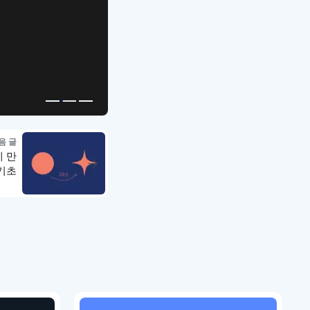
APP UI Template
복붙으로 시작하는
고퀄리티 앱 UI 템플릿
음 글
게 만
기초
강좌