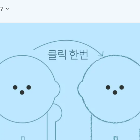
구
상세페이지 템플릿 세트
웹 그리드 계산기
디자인 용어 사전
상세페이지 템플릿 A타입
반응형 웹 디자인에 필요한 컬럼, 거터, 마진 값을 계산해보세요.
헷갈리는 디자인 용어를 쉽고 빠
상세페이지 템플릿 B타입
로고 검색기
디자인 사이즈 가이드
상세페이지 템플릿 C타입
NEW
.
원하는 브랜드의 벡터 로고를 빠르게 찾아 활용해보세요.
웹, 앱, 배너, 상세페이지 제작
매거진
로고 SVG
디자인 트렌드와 실무 인사이트를 가볍게
자주 쓰는 브랜드 로고 SVG를 한곳에서 확인해보세요.
디자인 툴 단축키 모음
컬러 배색
NEW
피그마, 포토샵 등 자주 쓰는 
디자인에 어울리는 컬러 조합을 빠르게 찾고 적용해보세요.
팔레트 비주얼라이저
컬러 팔레트를 시각적으로 미리 보고 조합감을 확인해보세요.
그라데이션 생성기
원하는 색상 조합으로 부드러운 그라데이션을 만들어보세요.
추상 그라디언트 생성기
감각적인 추상 그라디언트 배경을 손쉽게 만들어보세요.
ASCII 아트
이미지를 업로드하고 개성 있는 ASCII 아트 스타일로 변환해보세요.