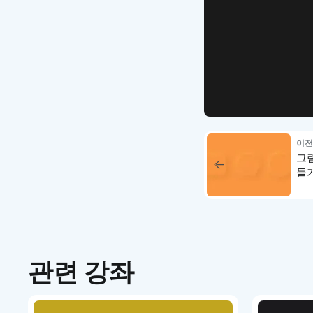
WEB UI Template
손쉽게 시작
디자인 치
이전
그
들
관련 강좌