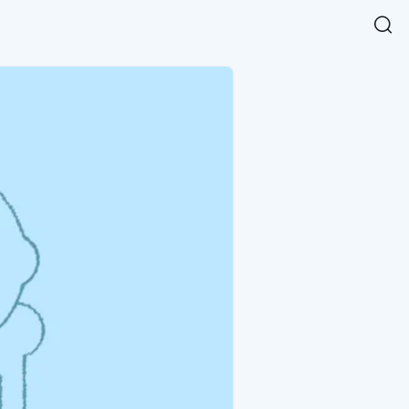
Easy Chart
NEW
다양한 차트를 쉽고 빠르게 만들 수 있는 데이터 시각화 라이브러리
르게 확인해보세요.
입니다.
Designbase Design System
NEW
에 필요한 사이즈를 확인해보세요.
디자인베이스 UI 디자인 시스템을 기반으로, 실무에 바로 활용할
새
수 있는 스타일과 컴포넌트를 제공합니다.
창
 읽어보세요.
에
서
단축키를 빠르게 찾아보세요.
열
림