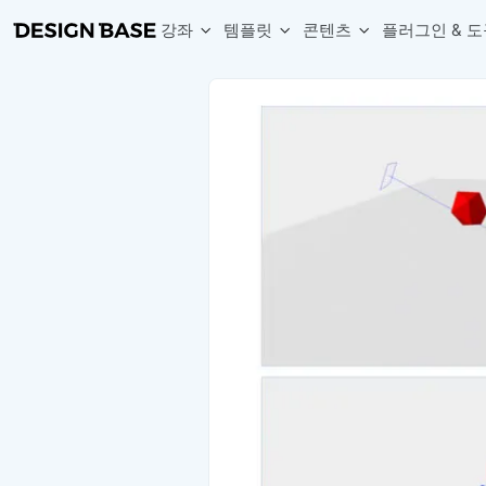
강좌
템플릿
콘텐츠
플러그인 & 도
웹 & 앱 UI 템플릿 세트
무료 폰트
한글 더미
손쉽게 시작하는 웹 UI 디자인 치트키
상업적 사용이 가능한 무료 한글·영문 폰트를 모아보세요.
디자인 시안에 자연스러운 한글 더미 텍스트를 빠르게 채워보세요.
복붙으로 시작하는 고퀄리티 앱 UI 템플릿
디자이너 북마크
Chart Generator
디자이너에게 유용한 사이트와 참고 자료를 모아보세요.
막대, 선, 원형, 파이, 레이더 등 다양한 차트를 손쉽게 생성해보세요
아이콘 라이브러리
Font changer
디자인에 바로 사용할 수 있는 아이콘을 무료로 사용해보세요.
선택한 텍스트의 폰트를 한 번에 빠르게 변경해보세요.
무료 리소스
Variable Doc
디자인 작업에 활용할 수 있는 무료 리소스를 찾아보세요.
피그마 Variables를 문서화하고 구조를 한눈에 정리해보세요.
Face Dummy
프로필, 리뷰, 카드 UI에 사용할 얼굴 더미 이미지를 생성해보세요.
Table Generator
구글시트 데이터를 불러와 테이블 UI를 빠르게 만들어보세요.
Pixel Perfect
디자인 요소의 위치와 간격을 더 정교하게 맞춰보세요.
Detach Master
컴포넌트, 변수, 스타일, 오토레이아웃 등 빠르게 분리해보세요.