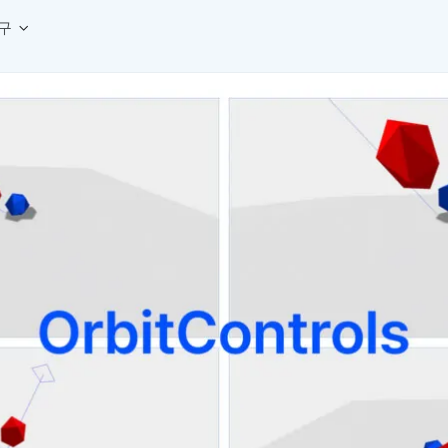
구
상세페이지 템플릿 세트
웹 그리드 계산기
디자인 용어 사전
상세페이지 템플릿 A타입
반응형 웹 디자인에 필요한 컬럼, 거터, 마진 값을 계산해보세요.
헷갈리는 디자인 용어를 쉽고 빠
상세페이지 템플릿 B타입
로고 검색기
디자인 사이즈 가이드
상세페이지 템플릿 C타입
NEW
.
원하는 브랜드의 벡터 로고를 빠르게 찾아 활용해보세요.
웹, 앱, 배너, 상세페이지 제작
매거진
로고 SVG
디자인 트렌드와 실무 인사이트를 가볍게
자주 쓰는 브랜드 로고 SVG를 한곳에서 확인해보세요.
디자인 툴 단축키 모음
컬러 배색
NEW
피그마, 포토샵 등 자주 쓰는 
디자인에 어울리는 컬러 조합을 빠르게 찾고 적용해보세요.
팔레트 비주얼라이저
컬러 팔레트를 시각적으로 미리 보고 조합감을 확인해보세요.
그라데이션 생성기
원하는 색상 조합으로 부드러운 그라데이션을 만들어보세요.
추상 그라디언트 생성기
감각적인 추상 그라디언트 배경을 손쉽게 만들어보세요.
ASCII 아트
이미지를 업로드하고 개성 있는 ASCII 아트 스타일로 변환해보세요.