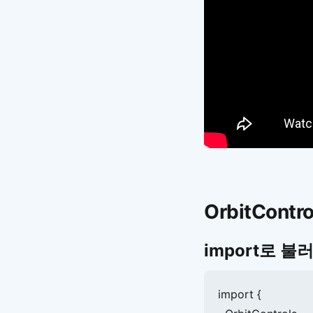
OrbitCont
import로 불
import {
