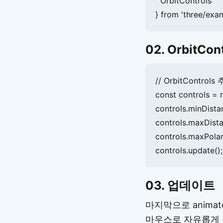
  OrbitControls

} from 'three/exam
02. OrbitCo
// OrbitControls 
const controls = 
controls.minDistan
controls.maxDista
controls.maxPolarA
controls.update();
03. 업데이트
마지막으로 anima
마우스로 자유롭게 