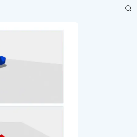
Easy Chart
NEW
다양한 차트를 쉽고 빠르게 만들 수 있는 데이터 시각화 라이브러리
르게 확인해보세요.
입니다.
Designbase Design System
NEW
에 필요한 사이즈를 확인해보세요.
디자인베이스 UI 디자인 시스템을 기반으로, 실무에 바로 활용할
새
수 있는 스타일과 컴포넌트를 제공합니다.
창
 읽어보세요.
에
서
단축키를 빠르게 찾아보세요.
열
림