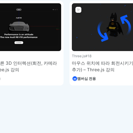
Three.js
#18
른 3D 인터렉션(회전, 카메라
마우스 위치에 따라 회전시키기
ee.js 강의
추가) – Three.js 강의
용
멤버십 전용