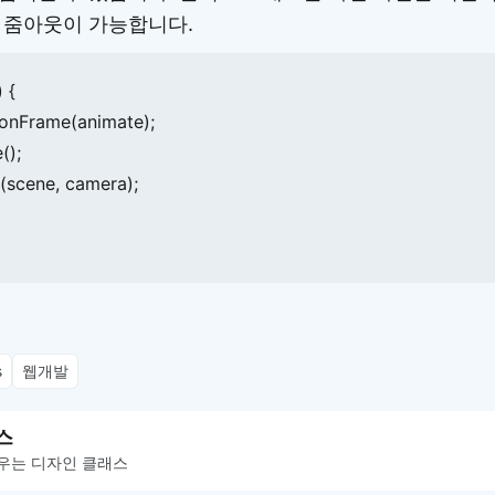
 줌아웃이 가능합니다.
{

ionFrame(animate);

);

r(scene, camera);

s
웹개발
스
우는 디자인 클래스