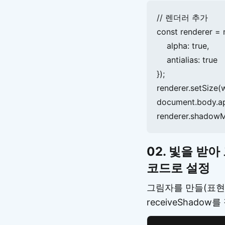
// 렌더러 추가

const renderer =
    alpha: true,

    antialias: true

});

renderer.setSize(
document.body.ap
renderer.shadowM
02. 빛을 받
코드로 설정
그림자를 만들(표현 
receiveShado