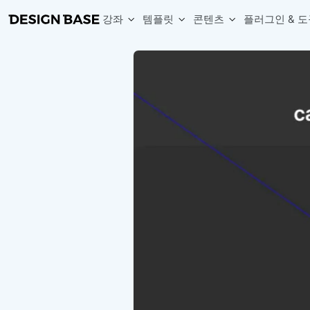
강좌
템플릿
콘텐츠
플러그인 & 도
웹 & 앱 UI 템플릿 세트
무료 폰트
한글 더미
손쉽게 시작하는 웹 UI 디자인 치트키
상업적 사용이 가능한 무료 한글·영문 폰트를 모아보세요.
디자인 시안에 자연스러운 한글 더미 텍스트를 빠르게 채워보세요.
복붙으로 시작하는 고퀄리티 앱 UI 템플릿
디자이너 북마크
Chart Generator
디자이너에게 유용한 사이트와 참고 자료를 모아보세요.
막대, 선, 원형, 파이, 레이더 등 다양한 차트를 손쉽게 생성해보세요
아이콘 라이브러리
Font changer
디자인에 바로 사용할 수 있는 아이콘을 무료로 사용해보세요.
선택한 텍스트의 폰트를 한 번에 빠르게 변경해보세요.
무료 리소스
Variable Doc
디자인 작업에 활용할 수 있는 무료 리소스를 찾아보세요.
피그마 Variables를 문서화하고 구조를 한눈에 정리해보세요.
Face Dummy
프로필, 리뷰, 카드 UI에 사용할 얼굴 더미 이미지를 생성해보세요.
Table Generator
구글시트 데이터를 불러와 테이블 UI를 빠르게 만들어보세요.
Pixel Perfect
디자인 요소의 위치와 간격을 더 정교하게 맞춰보세요.
Detach Master
컴포넌트, 변수, 스타일, 오토레이아웃 등 빠르게 분리해보세요.