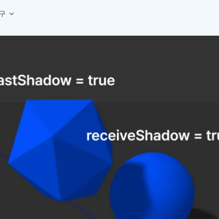
구
상세페이지 템플릿 세트
웹 그리드 계산기
디자인 용어 사전
상세페이지 템플릿 A타입
반응형 웹 디자인에 필요한 컬럼, 거터, 마진 값을 계산해보세요.
헷갈리는 디자인 용어를 쉽고 빠
상세페이지 템플릿 B타입
로고 검색기
디자인 사이즈 가이드
상세페이지 템플릿 C타입
NEW
.
원하는 브랜드의 벡터 로고를 빠르게 찾아 활용해보세요.
웹, 앱, 배너, 상세페이지 제작
매거진
로고 SVG
디자인 트렌드와 실무 인사이트를 가볍게
자주 쓰는 브랜드 로고 SVG를 한곳에서 확인해보세요.
디자인 툴 단축키 모음
컬러 배색
NEW
피그마, 포토샵 등 자주 쓰는 
디자인에 어울리는 컬러 조합을 빠르게 찾고 적용해보세요.
팔레트 비주얼라이저
컬러 팔레트를 시각적으로 미리 보고 조합감을 확인해보세요.
그라데이션 생성기
원하는 색상 조합으로 부드러운 그라데이션을 만들어보세요.
추상 그라디언트 생성기
감각적인 추상 그라디언트 배경을 손쉽게 만들어보세요.
ASCII 아트
이미지를 업로드하고 개성 있는 ASCII 아트 스타일로 변환해보세요.