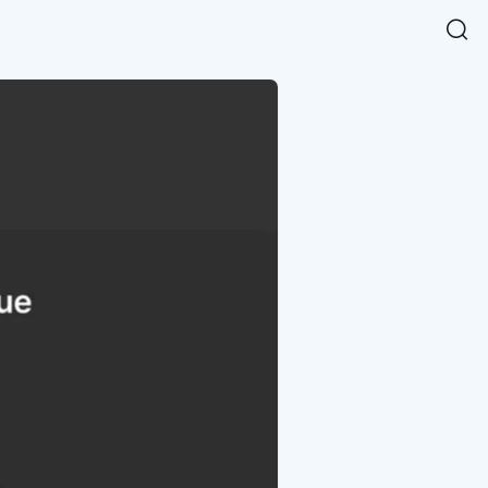
Easy Chart
NEW
다양한 차트를 쉽고 빠르게 만들 수 있는 데이터 시각화 라이브러리
르게 확인해보세요.
입니다.
Designbase Design System
NEW
에 필요한 사이즈를 확인해보세요.
디자인베이스 UI 디자인 시스템을 기반으로, 실무에 바로 활용할
새
수 있는 스타일과 컴포넌트를 제공합니다.
창
 읽어보세요.
에
서
단축키를 빠르게 찾아보세요.
열
림