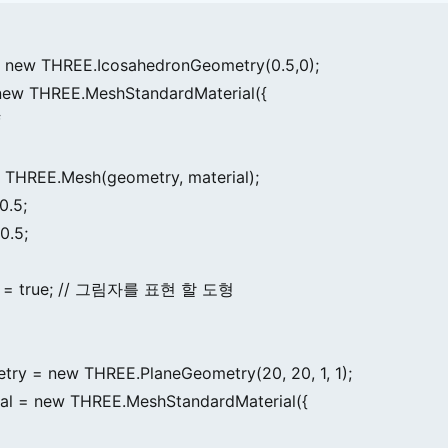
 new THREE.IcosahedronGeometry(0.5,0);

 new THREE.MeshStandardMaterial({



 THREE.Mesh(geometry, material);

.5;

.5;

w = true; // 그림자를 표현 할 도형

ry = new THREE.PlaneGeometry(20, 20, 1, 1);

ial = new THREE.MeshStandardMaterial({
