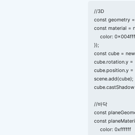
//3D

const geometry =
const material =
    color: 0x004fff
});

const cube = new
cube.rotation.y = 0
cube.position.y = 0
scene.add(cube);

cube.castShado
//바닥

const planeGeomet
const planeMater
    color: 0xffffff
