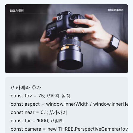
// 카메라 추가

const fov = 75; //화각 설정

const aspect = window.innerWidth / window.innerHei
const near = 0.1; //가까이

const far = 1000; //멀리

const camera = new THREE.PerspectiveCamera(fov, aspe