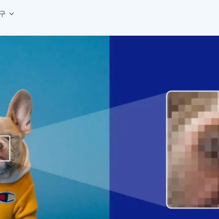
구
상세페이지 템플릿 세트
웹 그리드 계산기
디자인 용어 사전
상세페이지 템플릿 A타입
반응형 웹 디자인에 필요한 컬럼, 거터, 마진 값을 계산해보세요.
헷갈리는 디자인 용어를 쉽고 빠
상세페이지 템플릿 B타입
로고 검색기
디자인 사이즈 가이드
상세페이지 템플릿 C타입
NEW
.
원하는 브랜드의 벡터 로고를 빠르게 찾아 활용해보세요.
웹, 앱, 배너, 상세페이지 제작
매거진
로고 SVG
디자인 트렌드와 실무 인사이트를 가볍게
자주 쓰는 브랜드 로고 SVG를 한곳에서 확인해보세요.
디자인 툴 단축키 모음
컬러 배색
NEW
피그마, 포토샵 등 자주 쓰는 
디자인에 어울리는 컬러 조합을 빠르게 찾고 적용해보세요.
팔레트 비주얼라이저
컬러 팔레트를 시각적으로 미리 보고 조합감을 확인해보세요.
그라데이션 생성기
원하는 색상 조합으로 부드러운 그라데이션을 만들어보세요.
추상 그라디언트 생성기
감각적인 추상 그라디언트 배경을 손쉽게 만들어보세요.
ASCII 아트
이미지를 업로드하고 개성 있는 ASCII 아트 스타일로 변환해보세요.