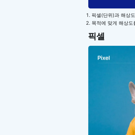
픽셀(단위)과 해상
목적에 맞게 해상도
픽셀