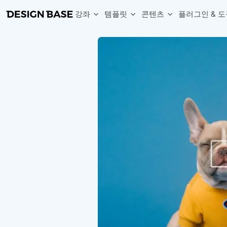
강좌
템플릿
콘텐츠
플러그인 & 도
웹 & 앱 UI 템플릿 세트
무료 폰트
한글 더미
손쉽게 시작하는 웹 UI 디자인 치트키
상업적 사용이 가능한 무료 한글·영문 폰트를 모아보세요.
디자인 시안에 자연스러운 한글 더미 텍스트를 빠르게 채워보세요.
복붙으로 시작하는 고퀄리티 앱 UI 템플릿
디자이너 북마크
Chart Generator
디자이너에게 유용한 사이트와 참고 자료를 모아보세요.
막대, 선, 원형, 파이, 레이더 등 다양한 차트를 손쉽게 생성해보세요
아이콘 라이브러리
Font changer
디자인에 바로 사용할 수 있는 아이콘을 무료로 사용해보세요.
선택한 텍스트의 폰트를 한 번에 빠르게 변경해보세요.
무료 리소스
Variable Doc
디자인 작업에 활용할 수 있는 무료 리소스를 찾아보세요.
피그마 Variables를 문서화하고 구조를 한눈에 정리해보세요.
Face Dummy
프로필, 리뷰, 카드 UI에 사용할 얼굴 더미 이미지를 생성해보세요.
Table Generator
구글시트 데이터를 불러와 테이블 UI를 빠르게 만들어보세요.
Pixel Perfect
디자인 요소의 위치와 간격을 더 정교하게 맞춰보세요.
Detach Master
컴포넌트, 변수, 스타일, 오토레이아웃 등 빠르게 분리해보세요.