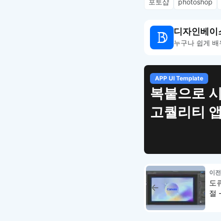
포토샵
photoshop
디자인베이
누구나 쉽게 배
APP UI Template
복붙으로 
고퀄리티 앱
이전
도
절 