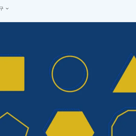
구
상세페이지 템플릿 세트
웹 그리드 계산기
디자인 용어 사전
상세페이지 템플릿 A타입
반응형 웹 디자인에 필요한 컬럼, 거터, 마진 값을 계산해보세요.
헷갈리는 디자인 용어를 쉽고 빠
상세페이지 템플릿 B타입
로고 검색기
디자인 사이즈 가이드
상세페이지 템플릿 C타입
NEW
.
원하는 브랜드의 벡터 로고를 빠르게 찾아 활용해보세요.
웹, 앱, 배너, 상세페이지 제작
매거진
로고 SVG
디자인 트렌드와 실무 인사이트를 가볍게
자주 쓰는 브랜드 로고 SVG를 한곳에서 확인해보세요.
디자인 툴 단축키 모음
컬러 배색
NEW
피그마, 포토샵 등 자주 쓰는 
디자인에 어울리는 컬러 조합을 빠르게 찾고 적용해보세요.
팔레트 비주얼라이저
컬러 팔레트를 시각적으로 미리 보고 조합감을 확인해보세요.
그라데이션 생성기
원하는 색상 조합으로 부드러운 그라데이션을 만들어보세요.
추상 그라디언트 생성기
감각적인 추상 그라디언트 배경을 손쉽게 만들어보세요.
ASCII 아트
이미지를 업로드하고 개성 있는 ASCII 아트 스타일로 변환해보세요.