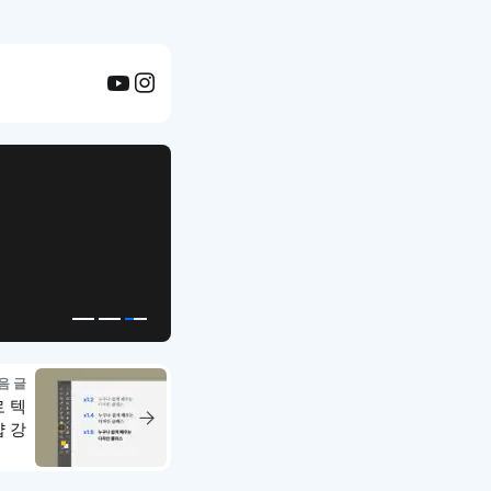
음 글
 텍
샵 강
022