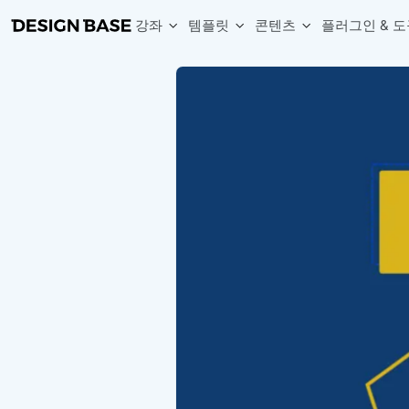
강좌
템플릿
콘텐츠
플러그인 & 도
웹 & 앱 UI 템플릿 세트
무료 폰트
한글 더미
손쉽게 시작하는 웹 UI 디자인 치트키
상업적 사용이 가능한 무료 한글·영문 폰트를 모아보세요.
디자인 시안에 자연스러운 한글 더미 텍스트를 빠르게 채워보세요.
복붙으로 시작하는 고퀄리티 앱 UI 템플릿
디자이너 북마크
Chart Generator
디자이너에게 유용한 사이트와 참고 자료를 모아보세요.
막대, 선, 원형, 파이, 레이더 등 다양한 차트를 손쉽게 생성해보세요
아이콘 라이브러리
Font changer
디자인에 바로 사용할 수 있는 아이콘을 무료로 사용해보세요.
선택한 텍스트의 폰트를 한 번에 빠르게 변경해보세요.
무료 리소스
Variable Doc
디자인 작업에 활용할 수 있는 무료 리소스를 찾아보세요.
피그마 Variables를 문서화하고 구조를 한눈에 정리해보세요.
Face Dummy
프로필, 리뷰, 카드 UI에 사용할 얼굴 더미 이미지를 생성해보세요.
Table Generator
구글시트 데이터를 불러와 테이블 UI를 빠르게 만들어보세요.
Pixel Perfect
디자인 요소의 위치와 간격을 더 정교하게 맞춰보세요.
Detach Master
컴포넌트, 변수, 스타일, 오토레이아웃 등 빠르게 분리해보세요.