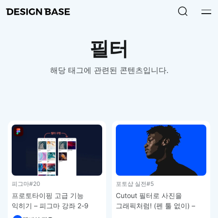
필터
해당 태그에 관련된 콘텐츠입니다.
피그마
#20
포토샵 실전
#5
프로토타이핑 고급 기능
Cutout 필터로 사진을
익히기 – 피그마 강좌 2-9
그래픽처럼! (펜 툴 없이) –
포토샵 실전 강좌