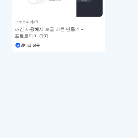
프로토파이
#9
조건 사용해서 토글 버튼 만들기 –
프로토파이 강좌
멤버십 전용