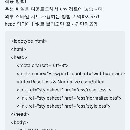
적용 방법!
우선 파일을 다운로드해서 css 경로에 넣습니다.
외부 스타일 시트 사용하는 방법 기억하시죠?!
head 영역에 link로 불러오면 끝~ 간단하죠?!
<!doctype html>

<html>

<head>

    <meta charset="utf-8">

    <meta name="viewport" content="width=device-widt
    <title>Reset.css & Normalize.css</title>

    <link rel="stylesheet" href="css/reset.css">

    <link rel="stylesheet" href="css/normalize.css">

    <link rel="stylesheet" href="css/style.css">

</head>

<body>
