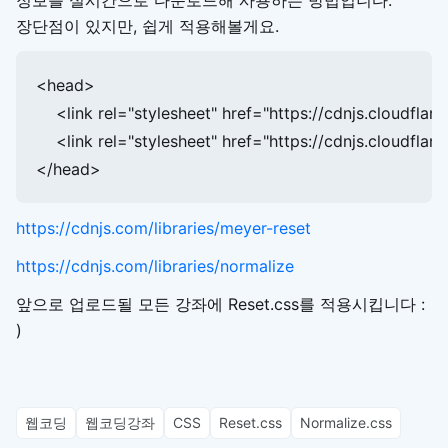
장단점이 있지만, 쉽게 적용해볼게요.
<head>

    <link rel="stylesheet" href="https://cdnjs.cloudflar
    <link rel="stylesheet" href="https://cdnjs.cloudflar
</head>
https://cdnjs.com/libraries/meyer-reset
https://cdnjs.com/libraries/normalize
앞으로 업로드될 모든 강좌에 Reset.css를 적용시킵니다 :
)
웹코딩
웹코딩강좌
CSS
Reset.css
Normalize.css