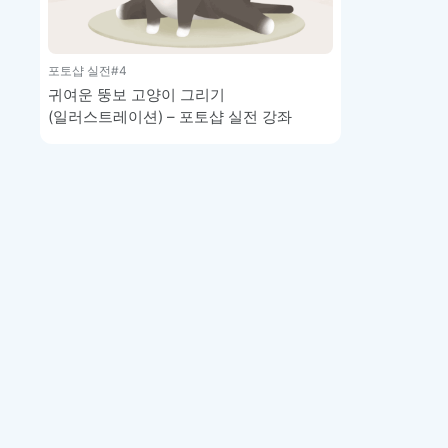
포토샵 실전
#4
귀여운 뚱보 고양이 그리기
(일러스트레이션) – 포토샵 실전 강좌