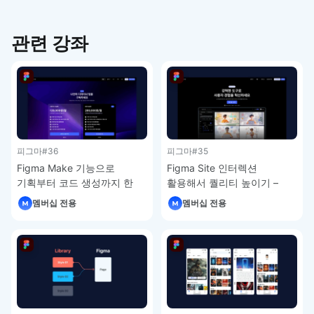
관련 강좌
피그마
#36
피그마
#35
Figma Make 기능으로
Figma Site 인터렉션
기획부터 코드 생성까지 한
활용해서 퀄리티 높이기 –
번에 – 피그마 강좌 4-7
피그마 강좌 4-6
멤버십 전용
멤버십 전용