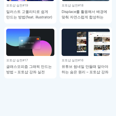
포토샵 실전
#19
포토샵 실전
#18
일러스트 고퀄리티로 쉽게
Displace를 활용해서 배경에
만드는 방법(feat. illustrator)
맞춰 자연스럽게 합성하는
– 포토샵 강좌 실전
방법 – 포토샵 강좌 실전
포토샵 실전
#17
포토샵 실전
#16
글래스모피즘 그래픽 만드는
유튜브 썸네일 만들때 알아야
방법 – 포토샵 강좌 실전
하는 숨은 원리 – 포토샵 강좌
실전