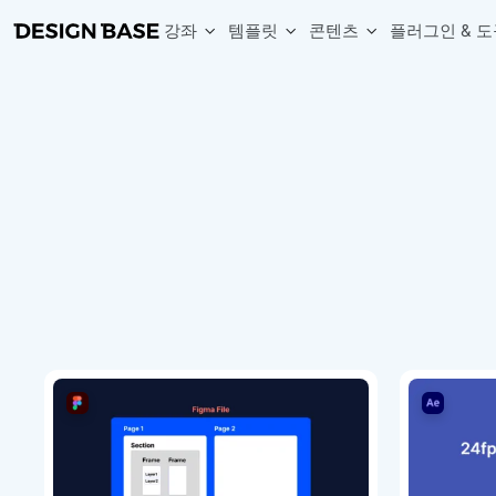
강좌
템플릿
콘텐츠
플러그인 & 도
웹 & 앱 UI 템플릿 세트
무료 폰트
한글 더미
손쉽게 시작하는 웹 UI 디자인 치트키
상업적 사용이 가능한 무료 한글·영문 폰트를 모아보세요.
디자인 시안에 자연스러운 한글 더미 텍스트를 빠르게 채워보세요.
복붙으로 시작하는 고퀄리티 앱 UI 템플릿
디자이너 북마크
Chart Generator
디자이너에게 유용한 사이트와 참고 자료를 모아보세요.
막대, 선, 원형, 파이, 레이더 등 다양한 차트를 손쉽게 생성해보세요
아이콘 라이브러리
Font changer
디자인에 바로 사용할 수 있는 아이콘을 무료로 사용해보세요.
선택한 텍스트의 폰트를 한 번에 빠르게 변경해보세요.
무료 리소스
Variable Doc
디자인 작업에 활용할 수 있는 무료 리소스를 찾아보세요.
피그마 Variables를 문서화하고 구조를 한눈에 정리해보세요.
Face Dummy
프로필, 리뷰, 카드 UI에 사용할 얼굴 더미 이미지를 생성해보세요.
Table Generator
구글시트 데이터를 불러와 테이블 UI를 빠르게 만들어보세요.
Pixel Perfect
디자인 요소의 위치와 간격을 더 정교하게 맞춰보세요.
Detach Master
컴포넌트, 변수, 스타일, 오토레이아웃 등 빠르게 분리해보세요.