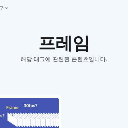
구
상세페이지 템플릿 세트
웹 그리드 계산기
디자인 용어 사전
프레임
상세페이지 템플릿 A타입
반응형 웹 디자인에 필요한 컬럼, 거터, 마진 값을 계산해보세요.
헷갈리는 디자인 용어를 쉽고 빠
상세페이지 템플릿 B타입
로고 검색기
디자인 사이즈 가이드
상세페이지 템플릿 C타입
NEW
.
원하는 브랜드의 벡터 로고를 빠르게 찾아 활용해보세요.
웹, 앱, 배너, 상세페이지 제작
매거진
해당 태그에 관련된 콘텐츠입니다.
로고 SVG
디자인 트렌드와 실무 인사이트를 가볍게
자주 쓰는 브랜드 로고 SVG를 한곳에서 확인해보세요.
디자인 툴 단축키 모음
컬러 배색
NEW
피그마, 포토샵 등 자주 쓰는 
디자인에 어울리는 컬러 조합을 빠르게 찾고 적용해보세요.
팔레트 비주얼라이저
컬러 팔레트를 시각적으로 미리 보고 조합감을 확인해보세요.
그라데이션 생성기
원하는 색상 조합으로 부드러운 그라데이션을 만들어보세요.
추상 그라디언트 생성기
감각적인 추상 그라디언트 배경을 손쉽게 만들어보세요.
ASCII 아트
이미지를 업로드하고 개성 있는 ASCII 아트 스타일로 변환해보세요.