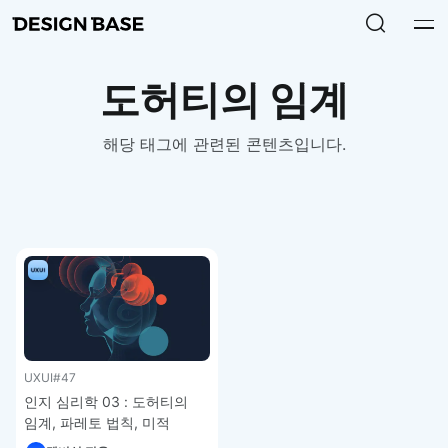
도허티의 임계
해당 태그에 관련된 콘텐츠입니다.
UXUI
#47
인지 심리학 03 : 도허티의
임계, 파레토 법칙, 미적
사용성 효과 – UXUI 디자인