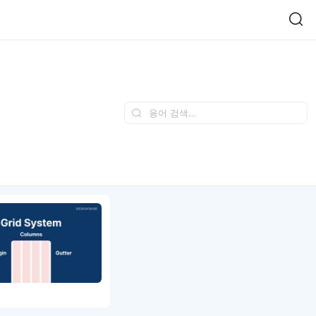
Easy Chart
NEW
다양한 차트를 쉽고 빠르게 만들 수 있는 데이터 시각화 라이브러리
르게 확인해보세요.
입니다.
Designbase Design System
NEW
에 필요한 사이즈를 확인해보세요.
디자인베이스 UI 디자인 시스템을 기반으로, 실무에 바로 활용할
새
수 있는 스타일과 컴포넌트를 제공합니다.
창
 읽어보세요.
에
서
단축키를 빠르게 찾아보세요.
열
림