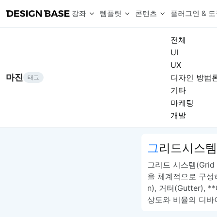
강좌
템플릿
콘텐츠
플러그인 & 도
전체
UI
웹 & 앱 UI 템플릿 세트
무료 폰트
한글 더미
UX
손쉽게 시작하는 웹 UI 디자인 치트키
상업적 사용이 가능한 무료 한글·영문 폰트를 모아보세요.
디자인 시안에 자연스러운 한글 더미 텍스트를 빠르게 채워보세요.
복붙으로 시작하는 고퀄리티 앱 UI 템플릿
마진
디자인 방법
태그
디자이너 북마크
Chart Generator
디자이너에게 유용한 사이트와 참고 자료를 모아보세요.
막대, 선, 원형, 파이, 레이더 등 다양한 차트를 손쉽게 생성해보세요
기타
아이콘 라이브러리
Font changer
마케팅
디자인에 바로 사용할 수 있는 아이콘을 무료로 사용해보세요.
선택한 텍스트의 폰트를 한 번에 빠르게 변경해보세요.
개발
무료 리소스
Variable Doc
디자인 작업에 활용할 수 있는 무료 리소스를 찾아보세요.
피그마 Variables를 문서화하고 구조를 한눈에 정리해보세요.
Face Dummy
그리드시스템(G
프로필, 리뷰, 카드 UI에 사용할 얼굴 더미 이미지를 생성해보세요.
Table Generator
그리드 시스템(Grid
구글시트 데이터를 불러와 테이블 UI를 빠르게 만들어보세요.
을 체계적으로 구성하기
Pixel Perfect
n), 거터(Gutter)
디자인 요소의 위치와 간격을 더 정교하게 맞춰보세요.
상도와 비율의 디바
Detach Master
컴포넌트, 변수, 스타일, 오토레이아웃 등 빠르게 분리해보세요.