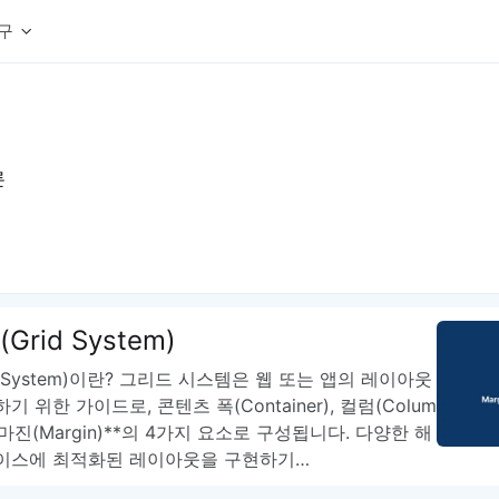
구
상세페이지 템플릿 세트
웹 그리드 계산기
디자인 용어 사전
상세페이지 템플릿 A타입
반응형 웹 디자인에 필요한 컬럼, 거터, 마진 값을 계산해보세요.
헷갈리는 디자인 용어를 쉽고 빠
상세페이지 템플릿 B타입
론
로고 검색기
디자인 사이즈 가이드
상세페이지 템플릿 C타입
NEW
.
원하는 브랜드의 벡터 로고를 빠르게 찾아 활용해보세요.
웹, 앱, 배너, 상세페이지 제작
매거진
로고 SVG
디자인 트렌드와 실무 인사이트를 가볍게
자주 쓰는 브랜드 로고 SVG를 한곳에서 확인해보세요.
디자인 툴 단축키 모음
컬러 배색
NEW
피그마, 포토샵 등 자주 쓰는 
디자인에 어울리는 컬러 조합을 빠르게 찾고 적용해보세요.
팔레트 비주얼라이저
rid System)
컬러 팔레트를 시각적으로 미리 보고 조합감을 확인해보세요.
그라데이션 생성기
 System)이란? 그리드 시스템은 웹 또는 앱의 레이아웃
원하는 색상 조합으로 부드러운 그라데이션을 만들어보세요.
 위한 가이드로, 콘텐츠 폭(Container), 컬럼(Colum
추상 그라디언트 생성기
, **마진(Margin)**의 4가지 요소로 구성됩니다. 다양한 해
감각적인 추상 그라디언트 배경을 손쉽게 만들어보세요.
이스에 최적화된 레이아웃을 구현하기…
ASCII 아트
이미지를 업로드하고 개성 있는 ASCII 아트 스타일로 변환해보세요.